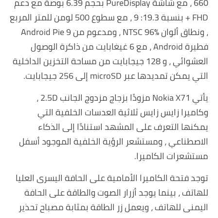
660 ، مع شاشة PureDisplay بحجم 6.39 بوصة مع دعم
FHD + بنسبة 19.3: 9 ، مع سطوع 500 لومن للمتر المربع
، ونطاق ألوان NTSC 96٪ ، ومدعوم من Android Pie 9
فطيرة Android ، مع 6 غيغابايت من ذاكرة الوصول
العشوائي ، و 128 جيجابايت من مساحة التخزين الداخلية
التي يمكن تمديدها عبر microSD إلى 256 جيجابايت.
يأتي Nokia X71 مزودًا بزجاج مزدوج الجانب 2.5D ،
وكاميرا زايس زايس ثلاثية العدسات الخلفية التي
يمكنها التعرف على المشهد استنادًا إلى الذكاء
الاصطناعي ، ومستشعر الرؤية الخلفية الموجود أسفل
مستشعرات الكاميرا.
توجد فتحة الكاميرا الأمامية على الحافة اليسرى العليا
للهاتف ، بينما يوجد أزرار الصوت والطاقة على الحافة
اليمنى للهاتف ، ويعمل زر الطاقة بمثابة مصباح تحذير