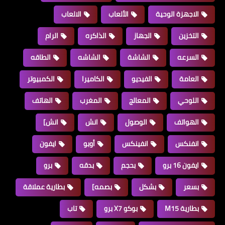
الاجهزة الوحية
الألعاب
الالعاب
التخزين
الجهاز
الذاكره
الرام
السرعه
الشاشة
الشاشه
الطاقه
العامة
الفيديو
الكاميرا
الكمبيوتر
اللوحي
المعالج
المغرب
الهاتف
الهواتف
الوصول
انش
انش]
انفنكس
انفينكس
أوبو
ايفون
ايفون 16 برو
بحجم
بدقه
برو
بسعر
بشكل
بصمه]
بطارية عملاقة
بطارية M15
بوكو X7 برو
تاب