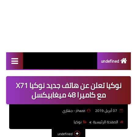
undefined
سامسونج
نوكيا تعلن عن هاتف جديد نوكيا X71
الاجهزة الوحية
مع كاميرا 48 ميغابيكسل
اختراعات
07 أبريل 2019
jihazzi - جهازي
ابل
الصفحة الرئيسية
نوكيا
الألعاب
undefined