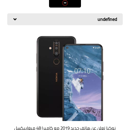
اسعار الهواتف
شاومي
undefined
الكمبيوتر
هواوي
اجهزة جوجل
العامة
مركات الهواتف
نوكيا تعلن عن هاتف جديد 2019 مع كاميرا 48 ميغابيكسل