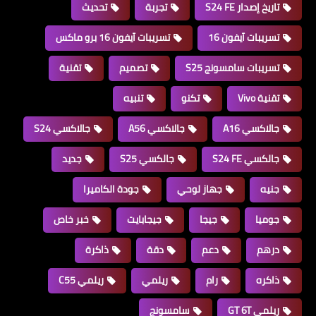
تاريخ إصدار S24 FE
تجربة
تحديث
تسريبات آيفون 16
تسريبات آيفون 16 برو ماكس
تسريبات سامسونج S25
تصميم
تقنية
تقنية Vivo
تكنو
تنبيه
جالاكسي A16
جالاكسي A56
جالاكسي S24
جالكسي S24 FE
جالكسي S25
جديد
جنيه
جهاز لوحي
جودة الكاميرا
جوميا
جيجا
جيجابايت
خبر خاص
درهم
دعم
دقة
ذاكرة
ذاكره
رام
ريلمي
ريلمي C55
ريلمي GT 6T
سامسونج