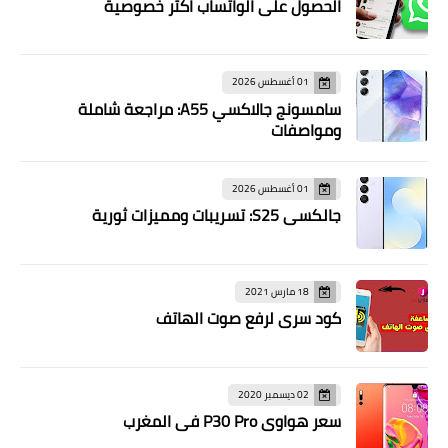
الحصول على الواتساب اكثر خصوصية
01 أغسطس 2026
سامسونج جالاكسي A55: مراجعة شاملة
ومواصفات
01 أغسطس 2026
جالكسي S25: تسريبات ومميزات ثورية
18 مارس 2021
كود سري لرفع صوت الهاتف
02 ديسمبر 2020
سعر هواوي P30 Pro في المغرب