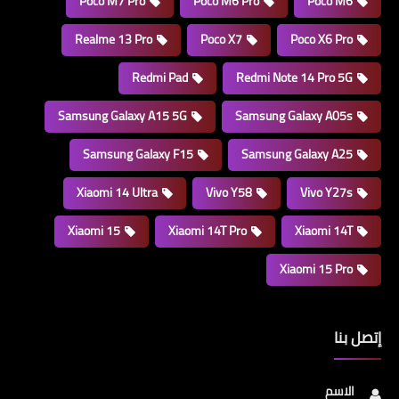
Poco M7 Pro
Poco M6 Pro
Poco M6
Realme 13 Pro
Poco X7
Poco X6 Pro
Redmi Pad
Redmi Note 14 Pro 5G
Samsung Galaxy A15 5G
Samsung Galaxy A05s
Samsung Galaxy F15
Samsung Galaxy A25
Xiaomi 14 Ultra
Vivo Y58
Vivo Y27s
Xiaomi 15
Xiaomi 14T Pro
Xiaomi 14T
Xiaomi 15 Pro
إتصل بنا
الاسم