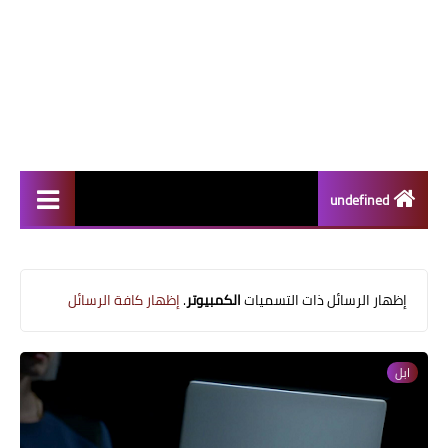
undefined
سامسونج
الاجهزة الوحية
‏إظهار الرسائل ذات التسميات
الكمبيوتر
.
إظهار كافة الرسائل
اختراعات
ابل
ابل
الألعاب