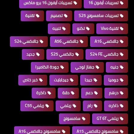
تسريبات آيفون 16
تسريبات آيفون 16 برو ماكس
تسريبات سامسونج S25
تصميم
تقنية
تقنية Vivo
تكنو
تنبيه
جالاكسي A16
جالاكسي A56
جالاكسي S24
جالكسي S24 FE
جالكسي S25
جديد
جنيه
جهاز لوحي
جودة الكاميرا
جوميا
جيجا
جيجابايت
خبر خاص
درهم
دعم
دقة
ذاكرة
ذاكره
رام
ريلمي
ريلمي C55
ريلمي GT 6T
سامسونج
سامسونج جالاكسي A15
سامسونج جالاكسي A16