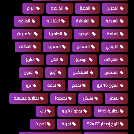
التخزين
الجهاز
الذاكره
الرام
السرعه
الشاشة
الشاشه
الطاقه
العامة
الفيديو
الكاميرا
الكمبيوتر
اللوحي
المعالج
المغرب
الهاتف
الهواتف
الوصول
انش
انش]
انفنكس
انفينكس
أوبو
ايفون
ايفون 16 برو
بحجم
بدقه
برو
بسعر
بشكل
بصمه]
بطارية عملاقة
بطارية M15
بوكو X7 برو
تاب
تاريخ إصدار S24 FE
تجربة
تحديث