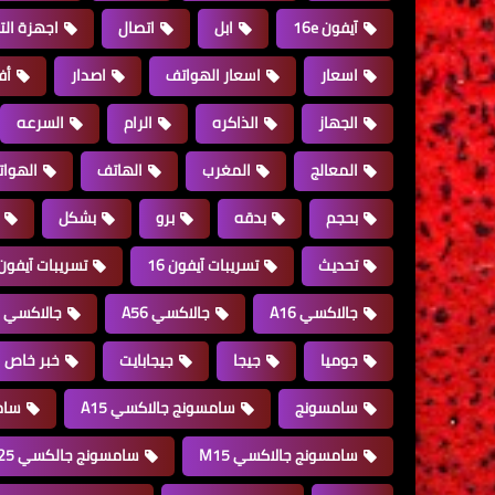
آيفون 16e
ابل
اتصال
اجهزة التل
اسعار
اسعار الهواتف
اصدار
أف
الجهاز
الذاكره
الرام
السرعه
المعالج
المغرب
الهاتف
الهوا
بحجم
بدقه
برو
بشكل
تحديث
تسريبات آيفون 16
تسريبات آيفون 16 برو ماك
جالاكسي A16
جالاكسي A56
جالاكسي S24
جوميا
جيجا
جيجابايت
خبر خاص
سامسونج
سامسونج جالاكسي A15
سامس
سامسونج جالاكسي M15
سامسونج جالكسي S25