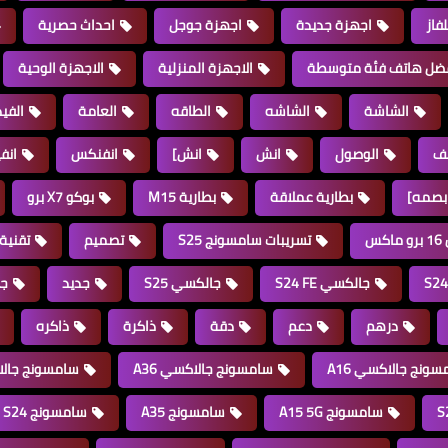
فاز
اجهزة جديدة
اجهزة جوجل
احداث حصرية
ضل هاتف فئة متوسطة
الاجهزة المنزلية
الاجهزة الوحية
الشاشة
الشاشه
الطاقه
العامة
الفيد
تف
الوصول
انش
انش]
انفنكس
انف
بصمه]
بطارية عملاقة
بطارية M15
بوكو X7 برو
س
تسريبات سامسونج S25
تصميم
تقنية
جالكسي S24 FE
جالكسي S25
جديد
جن
درهم
دعم
دقة
ذاكرة
ذاكره
ونج جالاكسي A16
سامسونج جالاكسي A36
سامسونج جالاك
سامسونج A15 5G
سامسونج A35
سامسونج S24