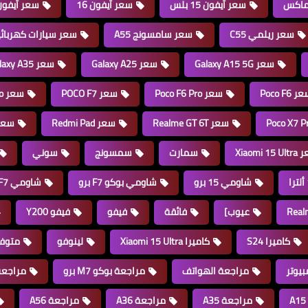
سعر آيفون 15 بلس
سعر آيفون 16
سعر آيفون 16 ب
سعر ريلمي C55
سعر سامسونج A55
سعر سيارات كهربائي
سعر Galaxy A15 5G
سعر Galaxy A25
سعر Galaxy A35
 Poco F6
سعر Poco F6 Pro
سعر POCO F7
سعر POCO F7 Pro
سعر Realme GT 6T
سعر Redmi Pad
سعر  FE
Xiaomi 15
سمارت
سمسونج
سوني
شاومي 15 برو
شاومي بوكو F7 برو
شاومي POCO F7
عيوب]
فائقة
فيفو
فيفو Y200
كاميرا S24
كاميرا Xiaomi 15 Ultra
لينوفو
متوفر
يوتر
مراجعة الهواتف
مراجعة بوكو M7 برو
مراجعة 
مراجعة A35
مراجعة A36
مراجعة A56