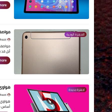
ore »
مواصفات ا
الاجهزة الوحية
jihazzi - جهاز
أبل قد ب
ore »
هواوي ت
اجهزة جديدة
jihazzi - جهاز
أساس سنوي في