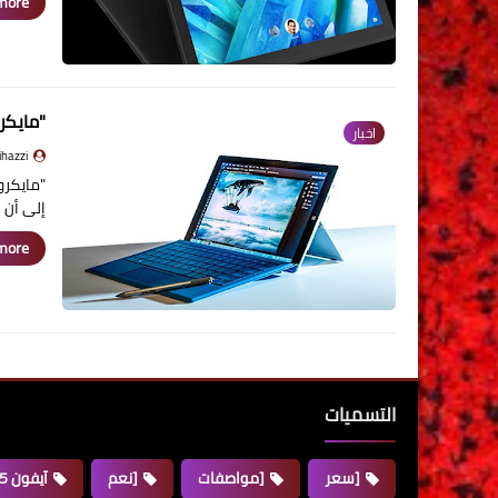
ore »
"مايكروسوفت" تط
اخبار
jihazzi - جهاز
إلى أن
ore »
التسميات
[سعر
[مواصفات
[نعم
آيفون 15