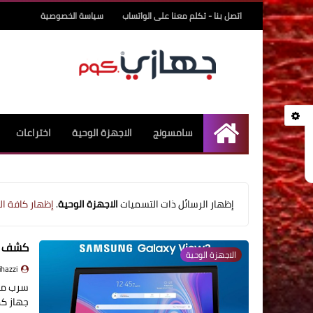
اتصل بنا - تكلم معنا على الواتساب
سياسة الخصوصية
سامسونج
الاجهزة الوحية
اختراعات
undefined
‏إظهار الرسائل ذات التسميات
الاجهزة الوحية
.
إظهار كافة ال
كشف ع
الاجهزة الوحية
jihazzi - جهاز
سرب موق
جهاز كم