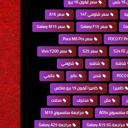
لس
سعر ايفون 16 برو
ة
سعر شاومي 14T
سعر A16
سعر Galaxy F15
سعر Galaxy M15
سعر Poco M6 Pro
S24
سعر S25
سعر Vivo Y200
شاشة
شاشه
شاومي
شحن
عالم
عالمي
كاميرا
كاميرا آيفون 15 برو ماكس
مثل
محترف
محلات
سامسونج A05s
مراجعة سامسونج M15
مراجعة Galaxy A15 5G
مراجعة Galaxy A25