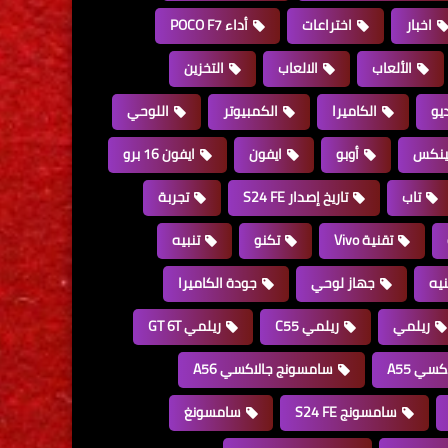
اخبار
اختراعات
أداء POCO F7
الألعاب
الالعاب
التخزين
يو
الكاميرا
الكمبيوتر
اللوحي
ينكس
أوبو
ايفون
ايفون 16 برو
تاب
تاريخ إصدار S24 FE
تجربة
تقنية Vivo
تكنو
تنبيه
يه
جهاز لوحي
جودة الكاميرا
ريلمي
ريلمي C55
ريلمي GT 6T
سي A55
سامسونج جالاكسي A56
سامسونج S24 FE
سامسونغ