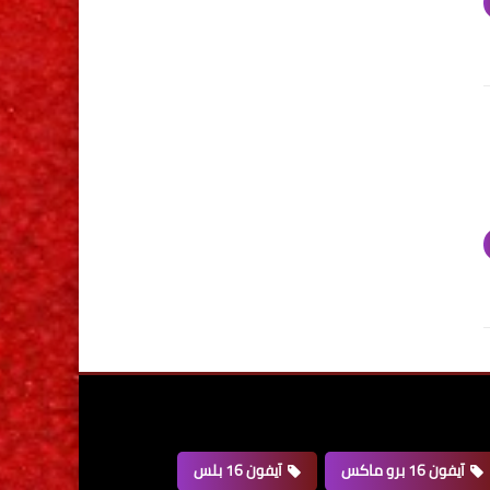
آيفون 16 برو ماكس
آيفون 16 بلس