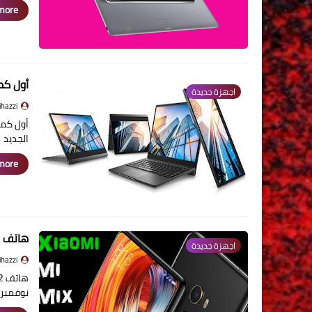
ore »
أول كم
اجهزة جديدة
jihazzi - جهاز
الجديد 2-in-1 متوفر في …
ore »
هاتف Xiaomi Mi Mix 2 متاح للشراء الآن
اجهزة جديدة
jihazzi - جهاز
نوفمبر،