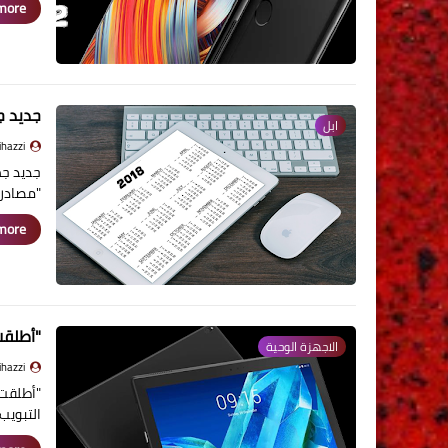
ore »
جديد جهاز ا
ابل
jihazzi - جهاز
"مصادر 
ore »
"أطلقت لينوفو
الاجهزة الوحية
jihazzi - جهاز
التبويب 