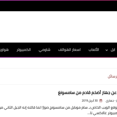
ابل
الألعاب
اسعار الهواتف
شاومي
الكمبيوتر
هواو
رسائل
ن جهاز أضخم قادم من سامسونغ
ي
30 أبريل 2019
ع الويب الخاص بـ سام موبايل من سامسونج صورًا لما قالته إنه الجيل الثاني من
بيوتر غالاكسي تا…