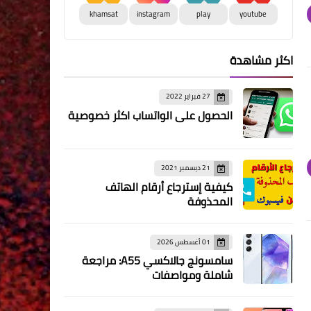
khamsat
instagram
play
youtube
اكثر مشاهدة
27 فبراير 2022
الحصول على الواتساب اكثر خصوصية
21 ديسمبر 2021
كيفية إسترجاع أرقام الهاتف
المحذوفة
01 أغسطس 2026
سامسونج جالاكسي A55: مراجعة
شاملة ومواصفات