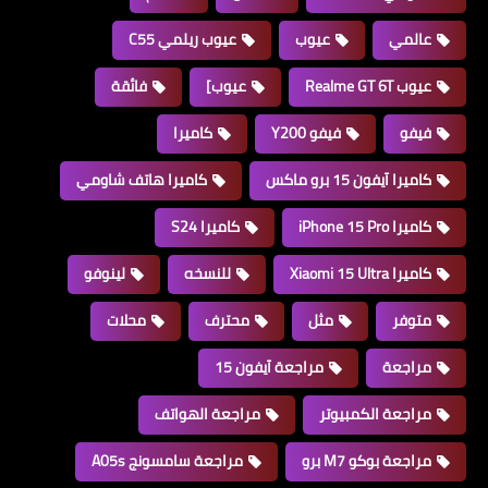
عالمي
عيوب
عيوب ريلمي C55
عيوب Realme GT 6T
عيوب]
فائقة
فيفو
فيفو Y200
كاميرا
كاميرا آيفون 15 برو ماكس
كاميرا هاتف شاومي
كاميرا iPhone 15 Pro
كاميرا S24
كاميرا Xiaomi 15 Ultra
للنسخه
لينوفو
متوفر
مثل
محترف
محلات
مراجعة
مراجعة آيفون 15
مراجعة الكمبيوتر
مراجعة الهواتف
مراجعة بوكو M7 برو
مراجعة سامسونج A05s