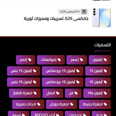
01 أغسطس 2026
جالكسي S25: تسريبات ومميزات ثورية
التسميات
[ايفون
[سعر
[مواصفات
[نعم
آيفون 15
آيفون 15 برو ماكس
آيفون 15 بلس
آيفون 16
آيفون 16 برو ماكس
آيفون 16 بلس
آيفون 16e
ابل
اتصال
اجهزة التلفاز
اجهزة جديدة
اجهزة جوجل
احداث حصرية
اخبار
اختراعات
أداء POCO F7
اسعار