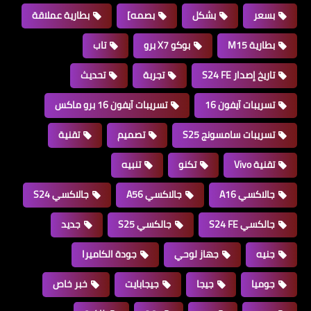
بسعر
بشكل
بصمه]
بطارية عملاقة
بطارية M15
بوكو X7 برو
تاب
تاريخ إصدار S24 FE
تجربة
تحديث
تسريبات آيفون 16
تسريبات آيفون 16 برو ماكس
تسريبات سامسونج S25
تصميم
تقنية
تقنية Vivo
تكنو
تنبيه
جالاكسي A16
جالاكسي A56
جالاكسي S24
جالكسي S24 FE
جالكسي S25
جديد
جنيه
جهاز لوحي
جودة الكاميرا
جوميا
جيجا
جيجابايت
خبر خاص