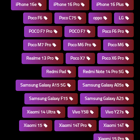
iPhone 16e
iPhone 16 Pro
iPhone 16 Plus
Poco F6
Poco C75
oppo
LG
POCO F7 Pro
POCO F7
Poco F6 Pro
Poco M7 Pro
Poco M6 Pro
Poco M6
Realme 13 Pro
Poco X7
Poco X6 Pro
Redmi Pad
Redmi Note 14 Pro 5G
Samsung Galaxy A15 5G
Samsung Galaxy A05s
Samsung Galaxy F15
Samsung Galaxy A25
Xiaomi 14 Ultra
Vivo Y58
Vivo Y27s
Xiaomi 15
Xiaomi 14T Pro
Xiaomi 14T
Xiaomi 15 Pro