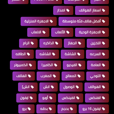
اسعار الهواتف
اصدار
أفضل هاتف فئة متوسطة
الاجهزة المنزلية
الاجهزة الوحية
الألعاب
الالعاب
التخزين
الجهاز
الذاكره
الرام
السرعه
الشاشة
الشاشه
الطاقه
العامة
الفيديو
الكاميرا
الكمبيوتر
اللوحي
المعالج
المغرب
الهاتف
الهواتف
الوصول
انش
انش]
انفنكس
انفينكس
أوبو
ايفون
ايفون 16 برو
بحجم
بدقه
برو