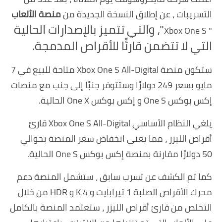
التسريبات ، عن إطلاق النسخة الجديدة من
منصة الألعاب
"
، والتي تتميز بالإصدارات الحالية
" Xbox One S
التي لا تتضمن قارئًا للأقراص المدمجة.
ستكون منصة Xbox One S All-Digital متاحة للبيع في 7
مايو بسعر 249 دولارًا وستتوفر جنبًا إلى جنب مع منصات
إكس بوكس One S و إكس بوكس One X الحالية.
يلغي النظام الأساسي Xbox One S All-Digital قارئ
أقراص الليزر ، مما يعني انخفاض سعر المنصة بحوالي
50 دولارًا مقارنة بمنصة إكس بوكس One S الحالية.
كما تم الكشف عن تسرب سابق ، ستشمل المنصة دعم
محرك الأقراص الصلبة 1 تيرابايت و 4 K و HDR من خلال
التخلص من قارئ أقراص الليزر ، ستعتمد المنصة بالكامل