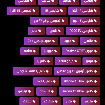
سوني
شاشة
شاشه
شاومي
شاومي 14 ألترا
شاومي 15
شاومي 15 ألترا
شاومي 15 برو
شاومي بوكو F7 برو
شاومي POCO F7
شحن
عالم
عالمي
عيوب
عيوب ريلمي C55
عيوب Realme GT 6T
عيوب]
فائقة
فيفو
فيفو Y200
كاميرا
كاميرا آيفون 15 برو ماكس
كاميرا هاتف شاومي
كاميرا iPhone 15 Pro
كاميرا S24
كاميرا Xiaomi 15 Ultra
للنسخه
لينوفو
متوفر
مثل
محترف
محلات