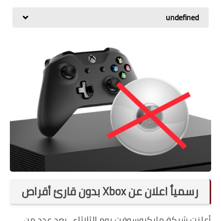
اسعار الهواتف
undefined
شاومي
الكمبيوتر
هواوي
اجهزة جوجل
العامة
مركات الهواتف
رسمياٌ اعلان عن Xbox بدون قارئ أقراص
أعلنت شركة مايكروسوفت يوم الثلاثاء ، بعد عدد من