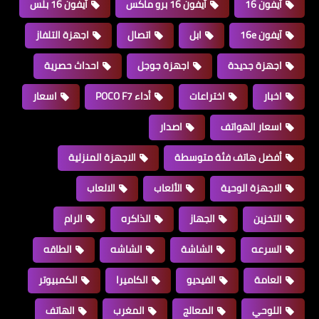
آيفون 16
آيفون 16 برو ماكس
آيفون 16 بلس
آيفون 16e
ابل
اتصال
اجهزة التلفاز
اجهزة جديدة
اجهزة جوجل
احداث حصرية
اخبار
اختراعات
أداء POCO F7
اسعار
اسعار الهواتف
اصدار
أفضل هاتف فئة متوسطة
الاجهزة المنزلية
الاجهزة الوحية
الألعاب
الالعاب
التخزين
الجهاز
الذاكره
الرام
السرعه
الشاشة
الشاشه
الطاقه
العامة
الفيديو
الكاميرا
الكمبيوتر
اللوحي
المعالج
المغرب
الهاتف