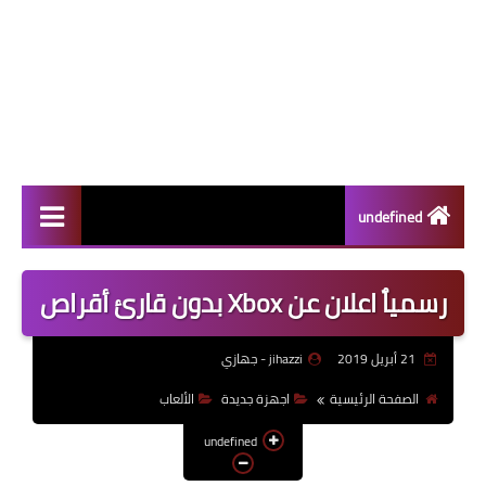
undefined
سامسونج
رسمياٌ اعلان عن Xbox بدون قارئ أقراص
الاجهزة الوحية
21 أبريل 2019
jihazzi - جهازي
اختراعات
الصفحة الرئيسية
اجهزة جديدة
الألعاب
ابل
undefined
الألعاب