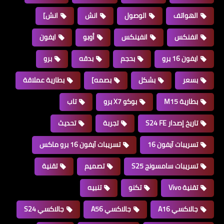
الهواتف
الوصول
انش
انش]
انفنكس
انفينكس
أوبو
ايفون
ايفون 16 برو
بحجم
بدقه
برو
بسعر
بشكل
بصمه]
بطارية عملاقة
بطارية M15
بوكو X7 برو
تاب
تاريخ إصدار S24 FE
تجربة
تحديث
تسريبات آيفون 16
تسريبات آيفون 16 برو ماكس
تسريبات سامسونج S25
تصميم
تقنية
تقنية Vivo
تكنو
تنبيه
جالاكسي A16
جالاكسي A56
جالاكسي S24