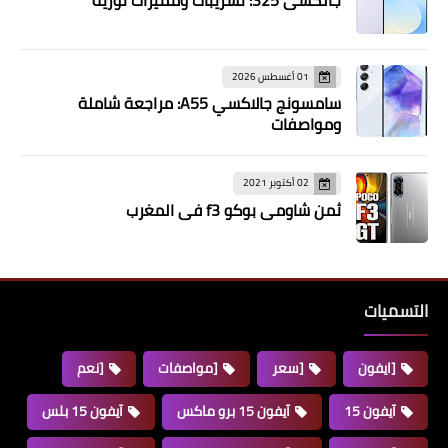
جالكسي S25: تسريبات ومميزات ثورية
01 أغسطس 2026
سامسونج جالاكسي A55: مراجعة شاملة
ومواصفات
02 أكتوبر 2021
ثمن شاومي بوكو f3 في المغرب
التسميات
[ايفون
[سعر
[مواصفات
[نعم
آيفون 15
آيفون 15 برو ماكس
آيفون 15 بلس