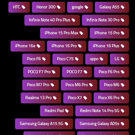
HTC
Honor 300
google
Galaxy A55
Infinix Note 40 Pro Plus
Infinix Note 30 Pro
iPhone 15 Pro Max
iPhone 15 Pro
iPhone 16e
iPhone 16 Pro
iPhone 16 Plus
Poco F6
Poco C75
oppo
LG
POCO F7 Pro
POCO F7
Poco F6 Pro
Poco M7 Pro
Poco M6 Pro
Poco M6
Realme 13 Pro
Poco X7
Poco X6 Pro
Redmi Pad
Redmi Note 14 Pro 5G
Samsung Galaxy A15 5G
Samsung Galaxy A05s