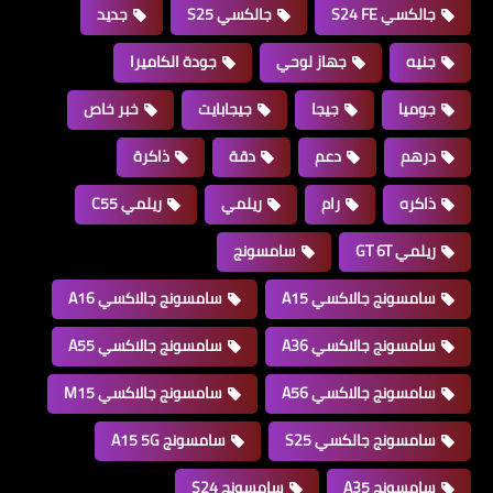
جالكسي S24 FE
جالكسي S25
جديد
جنيه
جهاز لوحي
جودة الكاميرا
جوميا
جيجا
جيجابايت
خبر خاص
درهم
دعم
دقة
ذاكرة
ذاكره
رام
ريلمي
ريلمي C55
ريلمي GT 6T
سامسونج
سامسونج جالاكسي A15
سامسونج جالاكسي A16
سامسونج جالاكسي A36
سامسونج جالاكسي A55
سامسونج جالاكسي A56
سامسونج جالاكسي M15
سامسونج جالكسي S25
سامسونج A15 5G
سامسونج A35
سامسونج S24