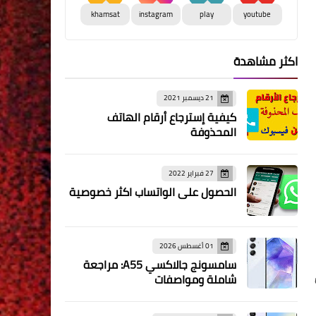
khamsat
instagram
play
youtube
اكثر مشاهدة
21 ديسمبر 2021
كيفية إسترجاع أرقام الهاتف
المحذوفة
27 فبراير 2022
الحصول على الواتساب اكثر خصوصية
01 أغسطس 2026
سامسونج جالاكسي A55: مراجعة
ثل
شاملة ومواصفات