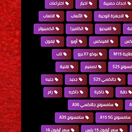
احداث حصرية
اخبار
اختراعات
الاجهزة الوحية
الألعاب
الالعاب
مة
الفيديو
الكاميرا
الكمبيوتر
نكس
انفينكس
أوبو
ايفون
ارية M15
بوكو X7 برو
تاب
ونج S25
تصميم
تقنية
جالكسي S25
جديد
جنيه
دقة
ذاكرة
ذاكره
رام
سامسونج جالاكسي A36
سامسونج A15 5G
سامسونج A35
سعر آيفون 15 بلس
سعر آيفون 16