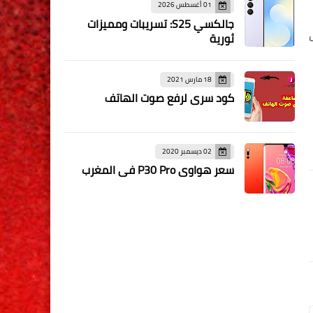
01 أغسطس 2026
جالكسي S25: تسريبات ومميزات
ب
ثورية
18 مارس 2021
كود سري لرفع صوت الهاتف
02 ديسمبر 2020
سعر هواوي P30 Pro في المغرب