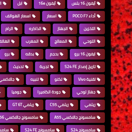
آيفون 16 بلس
آيفون 16e
ابل
ا
أداء POCO F7
اسعار
اسعار الهواتف
التخزين
الجهاز
الذاكره
الرام
اللوحي
المعالج
المغرب
الهات
ايفون 16 برو
بحجم
بدقه
برو
تاريخ إصدار S24 FE
تجربة
تحديث
تقنية Vivo
تكنو
تنبيه
جالاكسي 16
جهاز لوحي
جودة الكاميرا
جوميا
ريلمي
ريلمي C55
ريلمي GT 6T
سامسونج جالاكسي A55
سامسونج جالاكسي A56
سامسونج S24
سامسونج S24 FE
سامس