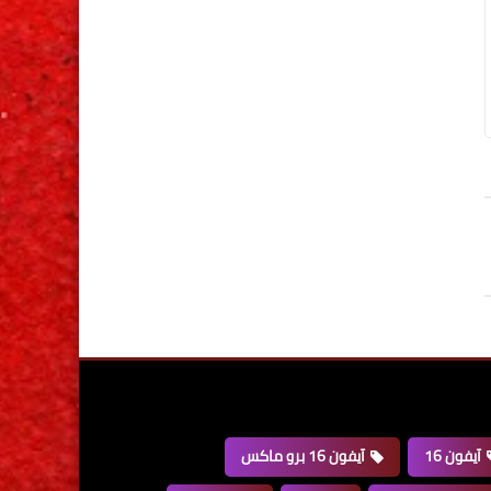
آيفون 16
آيفون 16 برو ماكس