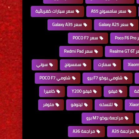
سعر سامسونج A55
سعر سيارات كهربائية
سعر Galaxy A25
سعر Galaxy A35
Poco
سعر POCO F7
Realme 
سعر Redmi Pad
سمارت
سمسونج
سوني
شاومي بوكو F7 برو
شاومي POCO F7
قة
فيفو
فيفو Y200
كاميرا
للنسخه
لينوفو
متوفر
مراجعة بوكو M7 برو
مراجعة A35
مراجعة A36