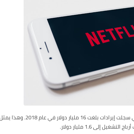
للتو عن إحصائياتها السنوية التي سجلت إيرادات بلغت 16 مليار دولار في عام 2018. وهذا يم