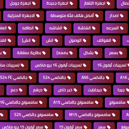
تصال
اجهزة التلفاز
اجهزة جديدة
اجهزة جوجل
اصدار
أفضل هاتف فئة متوسطة
الاجهزة المنزلية
السرعه
الشاشة
الشاشه
الطاقه
العا
ف
الهواتف
الوصول
انش
انش]
انف
بسعر
بشكل
بصمه]
بطارية عملاقة
بط
تسريبات آيفون 16
تسريبات آيفون 16 برو ماكس
تسريبات سامس
A
جالاكسي A56
جالاكسي S24
جالكسي S24 FE
جيجا
جيجابايت
خبر خاص
درهم
دعم
سامسونج
سامسونج جالاكسي A15
سامسونج جالاكسي A16
سامسونج جالاكسي M15
سامسونج جالكسي S25
ونغ
سعر
سعر آيفون 15
سعر آيفون 15 برو ماكس