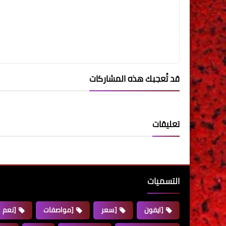
قد تُعجبك هذه المشاركات
تعليقات
التسميات
[ايفون
[سعر
[مواصفات
[نعم