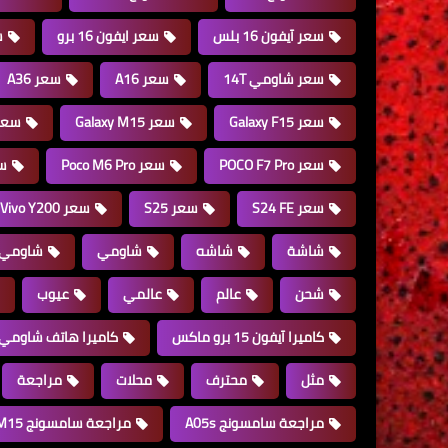
سعر آيفون 16 بلس
سعر ايفون 16 برو
س
سعر شاومي 14T
سعر A16
سعر A36
سعر Galaxy F15
سعر Galaxy M15
سعر e 15 Pro
سعر POCO F7 Pro
سعر Poco M6 Pro
سعر 
سعر S24 FE
سعر S25
سعر Vivo Y200
شاشة
شاشه
شاومي
شاومي 14 ألتر
شحن
عالم
عالمي
عيوب
كاميرا آيفون 15 برو ماكس
كاميرا هاتف شاومي
مثل
محترف
محلات
مراجعة
مراجعة سامسونج A05s
مراجعة سامسونج M15