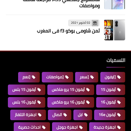
ومواصفات
02 أكتوبر 2021
ثمن شاومي بوكو f3 في المغرب
التسميات
[ايفون
[سعر
[مواصفات
[نعم
آيفون 15
آيفون 15 برو ماكس
آيفون 15 بلس
آيفون 16
آيفون 16 برو ماكس
آيفون 16 بلس
آيفون 16e
ابل
اتصال
اجهزة التلفاز
اجهزة جديدة
اجهزة جوجل
احداث حصرية