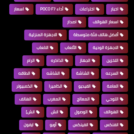
اخبار
اختراعات
أداء POCO F7
اسعار
اسعار الهواتف
اصدار
أفضل هاتف فئة متوسطة
الاجهزة المنزلية
الاجهزة الوحية
الألعاب
الالعاب
التخزين
الجهاز
الذاكره
الرام
السرعه
الشاشة
الشاشه
الطاقه
العامة
الفيديو
الكاميرا
الكمبيوتر
اللوحي
المعالج
المغرب
الهاتف
الهواتف
الوصول
انش
انش]
انفنكس
انفينكس
أوبو
ايفون