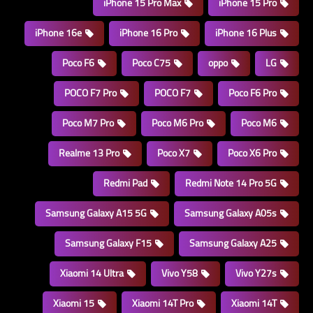
iPhone 15 Pro Max
iPhone 15 Pro
iPhone 16e
iPhone 16 Pro
iPhone 16 Plus
Poco F6
Poco C75
oppo
LG
POCO F7 Pro
POCO F7
Poco F6 Pro
Poco M7 Pro
Poco M6 Pro
Poco M6
Realme 13 Pro
Poco X7
Poco X6 Pro
Redmi Pad
Redmi Note 14 Pro 5G
Samsung Galaxy A15 5G
Samsung Galaxy A05s
Samsung Galaxy F15
Samsung Galaxy A25
Xiaomi 14 Ultra
Vivo Y58
Vivo Y27s
Xiaomi 15
Xiaomi 14T Pro
Xiaomi 14T