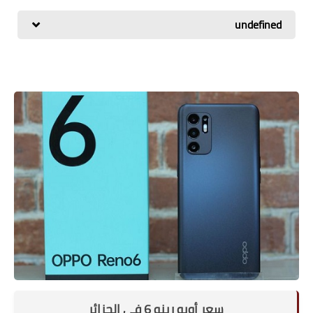
اسعار الهواتف
undefined
شاومي
الكمبيوتر
هواوي
اجهزة جوجل
العامة
مركات الهواتف
سعر أوبو رينو 6 في الجزائر