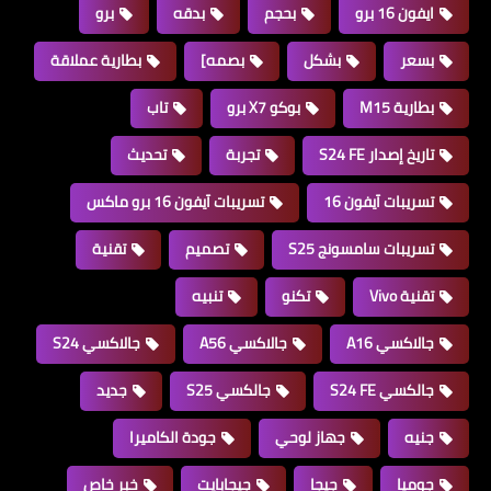
ايفون 16 برو
بحجم
بدقه
برو
بسعر
بشكل
بصمه]
بطارية عملاقة
بطارية M15
بوكو X7 برو
تاب
تاريخ إصدار S24 FE
تجربة
تحديث
تسريبات آيفون 16
تسريبات آيفون 16 برو ماكس
تسريبات سامسونج S25
تصميم
تقنية
تقنية Vivo
تكنو
تنبيه
جالاكسي A16
جالاكسي A56
جالاكسي S24
جالكسي S24 FE
جالكسي S25
جديد
جنيه
جهاز لوحي
جودة الكاميرا
جوميا
جيجا
جيجابايت
خبر خاص