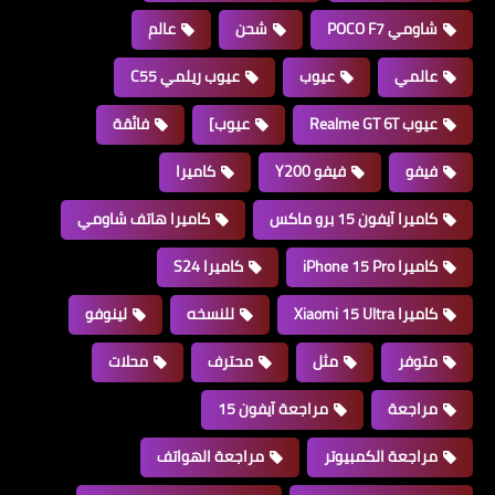
شاومي POCO F7
شحن
عالم
عالمي
عيوب
عيوب ريلمي C55
عيوب Realme GT 6T
عيوب]
فائقة
فيفو
فيفو Y200
كاميرا
كاميرا آيفون 15 برو ماكس
كاميرا هاتف شاومي
كاميرا iPhone 15 Pro
كاميرا S24
كاميرا Xiaomi 15 Ultra
للنسخه
لينوفو
متوفر
مثل
محترف
محلات
مراجعة
مراجعة آيفون 15
مراجعة الكمبيوتر
مراجعة الهواتف