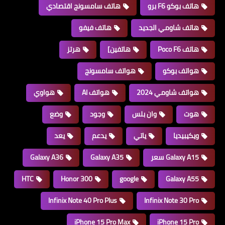
هاتف بوكو F6 برو
هاتف سامسونج اقتصادي
هاتف شاومي الجديد
هاتف فيفو
هاتف Poco F6
هاتفين]
هرتز
هواتف بوكو
هواتف سامسونج
هواتف شاومي 2024
هواتف AI
هواوي
هوت
وان بلس
وجود
وضع
ويكيبيديا
ياتي
يدعم
يعد
Galaxy A15 سعر
Galaxy A35
Galaxy A36
HTC
Honor 300
google
Galaxy A55
Infinix Note 40 Pro Plus
Infinix Note 30 Pro
iPhone 15 Pro Max
iPhone 15 Pro