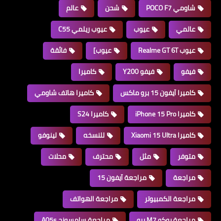
شاومي POCO F7
شحن
عالم
عالمي
عيوب
عيوب ريلمي C55
عيوب Realme GT 6T
عيوب]
فائقة
فيفو
فيفو Y200
كاميرا
كاميرا آيفون 15 برو ماكس
كاميرا هاتف شاومي
كاميرا iPhone 15 Pro
كاميرا S24
كاميرا Xiaomi 15 Ultra
للنسخه
لينوفو
متوفر
مثل
محترف
محلات
مراجعة
مراجعة آيفون 15
مراجعة الكمبيوتر
مراجعة الهواتف
مراجعة بوكو M7 برو
مراجعة سامسونج A05s