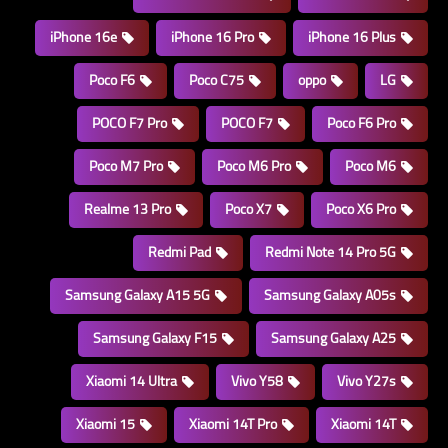
iPhone 16e
iPhone 16 Pro
iPhone 16 Plus
Poco F6
Poco C75
oppo
LG
POCO F7 Pro
POCO F7
Poco F6 Pro
Poco M7 Pro
Poco M6 Pro
Poco M6
Realme 13 Pro
Poco X7
Poco X6 Pro
Redmi Pad
Redmi Note 14 Pro 5G
Samsung Galaxy A15 5G
Samsung Galaxy A05s
Samsung Galaxy F15
Samsung Galaxy A25
Xiaomi 14 Ultra
Vivo Y58
Vivo Y27s
Xiaomi 15
Xiaomi 14T Pro
Xiaomi 14T