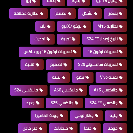
ايفون 16 برو
بحجم
بدقه
برو
بسعر
بشكل
بصمه]
بطارية عملاقة
بطارية M15
بوكو X7 برو
تاب
تاريخ إصدار S24 FE
تجربة
تحديث
تسريبات آيفون 16
تسريبات آيفون 16 برو ماكس
تسريبات سامسونج S25
تصميم
تقنية
تقنية Vivo
تكنو
تنبيه
جالاكسي A16
جالاكسي A56
جالاكسي S24
جالكسي S24 FE
جالكسي S25
جديد
جنيه
جهاز لوحي
جودة الكاميرا
جوميا
جيجا
جيجابايت
خبر خاص