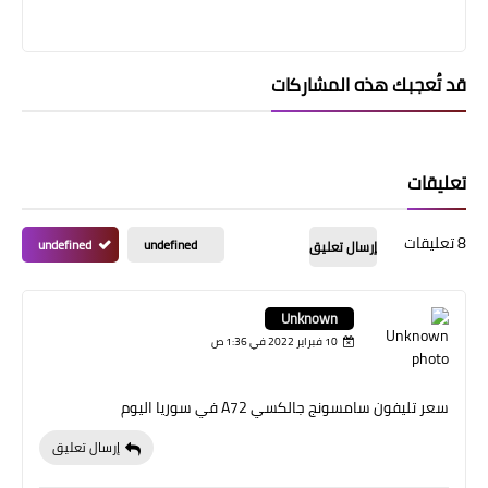
قد تُعجبك هذه المشاركات
تعليقات
8 تعليقات
undefined
undefined
إرسال تعليق
Unknown
10 فبراير 2022 في 1:36 ص
سعر تليفون سامسونج جالكسي A72 في سوريا اليوم
إرسال تعليق