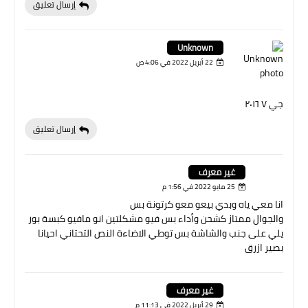
إرسال تعليق
Unknown
22 أبريل 2022 في 4:06 ص
جي ٧ ٢٠١٦
إرسال تعليق
غير معرف
25 مايو 2022 في 1:56 م
انا معي ياه وبدي بيعو معو كرتونة بس
والجوال ممتاز كشحن وأداء بس فيو مشكلتين انو مافيو كبسة بور
يلي على جنب والشاشة بس توطي الاضاءة النص التحتاني احيانا
بصير ازرق
غير معرف
29 أبريل 2022 في 11:13 م