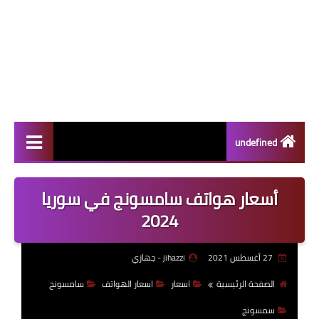
undefined
سامسونج
أسعار هواتف سامسونج في سوريا
الاجهزة الوحية
2024
اختراعات
27 أغسطس 2021
jihazzi - جهازي
ابل
الصفحة الرئيسية
اسعار
اسعار الهواتف
سامسونج
الألعاب
سمسونج