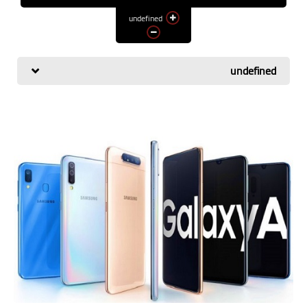
اسعار الهواتف
undefined
شاومي
الكمبيوتر
undefined
هواوي
اجهزة جوجل
العامة
مركات الهواتف