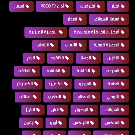
اخبار
اختراعات
أداء POCO F7
اسعار
اسعار الهواتف
اصدار
أفضل هاتف فئة متوسطة
الاجهزة المنزلية
الاجهزة الوحية
الألعاب
الالعاب
التخزين
الجهاز
الذاكره
الرام
السرعه
الشاشة
الشاشه
الطاقه
العامة
الفيديو
الكاميرا
الكمبيوتر
اللوحي
المعالج
المغرب
الهاتف
الهواتف
الوصول
انش
انش]
انفنكس
انفينكس
أوبو
ايفون