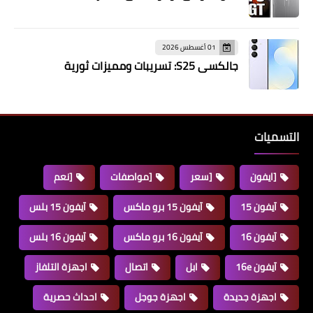
01 أغسطس 2026
جالكسي S25: تسريبات ومميزات ثورية
التسميات
[ايفون
[سعر
[مواصفات
[نعم
آيفون 15
آيفون 15 برو ماكس
آيفون 15 بلس
آيفون 16
آيفون 16 برو ماكس
آيفون 16 بلس
آيفون 16e
ابل
اتصال
اجهزة التلفاز
اجهزة جديدة
اجهزة جوجل
احداث حصرية