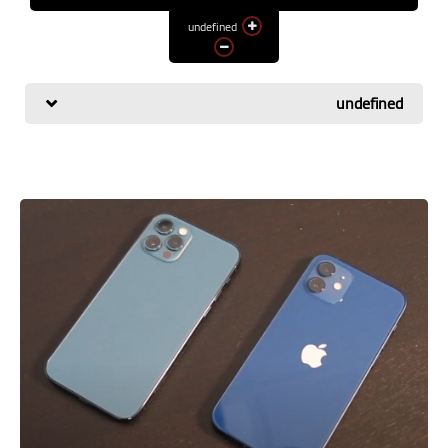
اسعار الهواتف
undefined
شاومي
الكمبيوتر
undefined
هواوي
اجهزة جوجل
العامة
مركات الهواتف