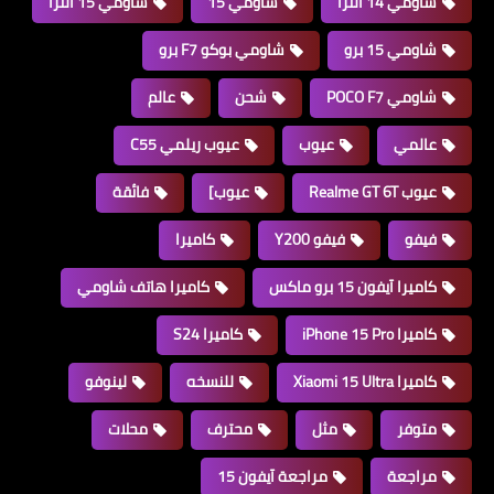
شاومي 14 ألترا
شاومي 15
شاومي 15 ألترا
شاومي 15 برو
شاومي بوكو F7 برو
شاومي POCO F7
شحن
عالم
عالمي
عيوب
عيوب ريلمي C55
عيوب Realme GT 6T
عيوب]
فائقة
فيفو
فيفو Y200
كاميرا
كاميرا آيفون 15 برو ماكس
كاميرا هاتف شاومي
كاميرا iPhone 15 Pro
كاميرا S24
كاميرا Xiaomi 15 Ultra
للنسخه
لينوفو
متوفر
مثل
محترف
محلات
مراجعة
مراجعة آيفون 15