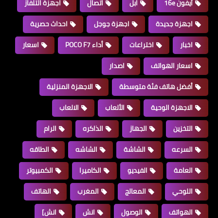
آيفون 16e
ابل
اتصال
اجهزة التلفاز
اجهزة جديدة
اجهزة جوجل
احداث حصرية
اخبار
اختراعات
أداء POCO F7
اسعار
اسعار الهواتف
اصدار
أفضل هاتف فئة متوسطة
الاجهزة المنزلية
الاجهزة الوحية
الألعاب
الالعاب
التخزين
الجهاز
الذاكره
الرام
السرعه
الشاشة
الشاشه
الطاقه
العامة
الفيديو
الكاميرا
الكمبيوتر
اللوحي
المعالج
المغرب
الهاتف
الهواتف
الوصول
انش
انش]