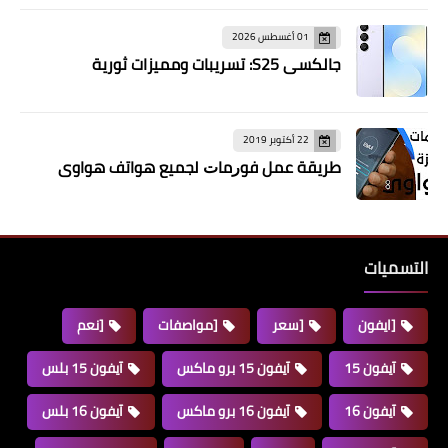
01 أغسطس 2026
جالكسي S25: تسريبات ومميزات ثورية
22 أكتوبر 2019
ﻃﺮﻳﻘﺔ ﻋﻤﻞ ﻓﻮﺭﻣﺎﺕ ﻟﺠﻤﻴﻊ هواتف هواوي
التسميات
[ايفون
[سعر
[مواصفات
[نعم
آيفون 15
آيفون 15 برو ماكس
آيفون 15 بلس
آيفون 16
آيفون 16 برو ماكس
آيفون 16 بلس