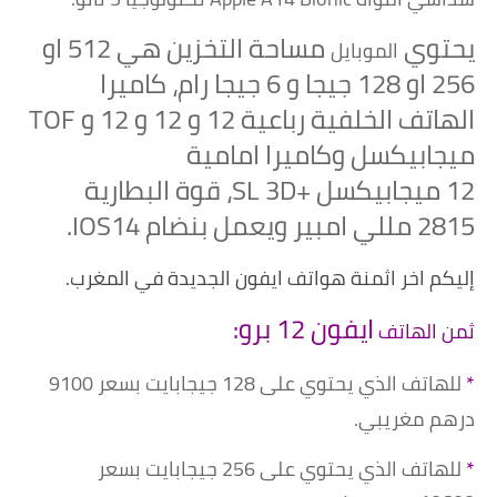
يحتوي
مساحة التخزين هي 512 او
الموبايل
256 او 128 جيجا و 6 جيجا رام، كاميرا
الهاتف الخلفية رباعية 12 و 12 و 12 و TOF
ميجابيكسل
وكاميرا امامية
12
ميجابيكسل
+SL 3D
، قوة البطارية
2815 مللي امبير ويعمل بنضام IOS14.
إليكم اخر اثمنة هواتف ايفون الجديدة في المغرب.
ايفون 12 برو
:
ثمن الهاتف
*
للهاتف الذي يحتوي على 128 جيجابايت بسعر 9100
درهم مغريبي.
*
للهاتف الذي يحتوي على 256 جيجابايت بسعر