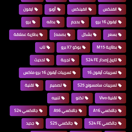
انفنكس
انفينكس
أوبو
ايفون
ايفون 16 برو
بحجم
بدقه
برو
بسعر
بشكل
بصمه]
بطارية عملاقة
بطارية M15
بوكو X7 برو
تاب
تاريخ إصدار S24 FE
تجربة
تحديث
تسريبات آيفون 16
تسريبات آيفون 16 برو ماكس
تسريبات سامسونج S25
تصميم
تقنية
تقنية Vivo
تكنو
تنبيه
جالاكسي A16
جالاكسي A56
جالاكسي S24
جالكسي S24 FE
جالكسي S25
جديد