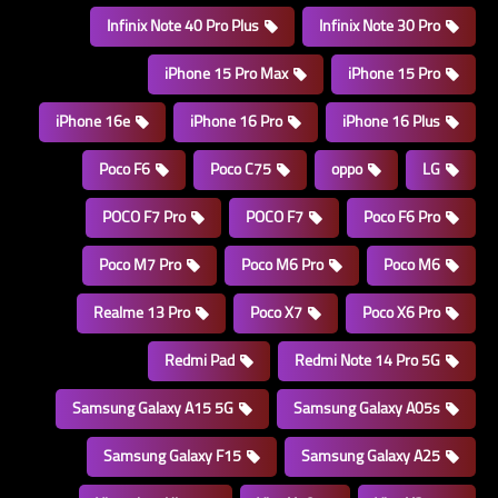
Infinix Note 40 Pro Plus
Infinix Note 30 Pro
iPhone 15 Pro Max
iPhone 15 Pro
iPhone 16e
iPhone 16 Pro
iPhone 16 Plus
Poco F6
Poco C75
oppo
LG
POCO F7 Pro
POCO F7
Poco F6 Pro
Poco M7 Pro
Poco M6 Pro
Poco M6
Realme 13 Pro
Poco X7
Poco X6 Pro
Redmi Pad
Redmi Note 14 Pro 5G
Samsung Galaxy A15 5G
Samsung Galaxy A05s
Samsung Galaxy F15
Samsung Galaxy A25