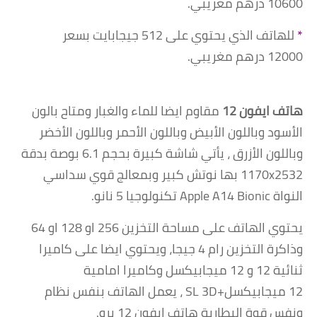
10600
درهم مغريبي.
*
للهاتف الذي يحتوي على 512 جيجابايت بسعر
12000
درهم مغريبي.
هاتف ايفون 12
مقاوم ايضا للماء والغبار ومتاح بالون
الأسود وباللون الأبيض وباللون الأحمر وباللون الأخضر
وباللون الأزرق ، يأتي شاشة كبيرة بحجم 6.1 بوصة بدقة
1170x2532 بها نوتش كبير وبمعالج قوي سداسي
النواة Apple A14 Bionic تكنولوجيا 5 نانو.
يحتوي الهاتف على مساحة التخزين 256 او 128 او 64
وذاكرة التخزين رام 4 جيجا، ويحتوي ايضا على كاميرا
ثنائية 12 و 12 ميجابيكسل وكاميرا امامية
12 ميجابيكسل+SL 3D ، يعمل الهاتف بنفس نظام
ونفس قوة البطارية هاتف ايفون 12 برو.