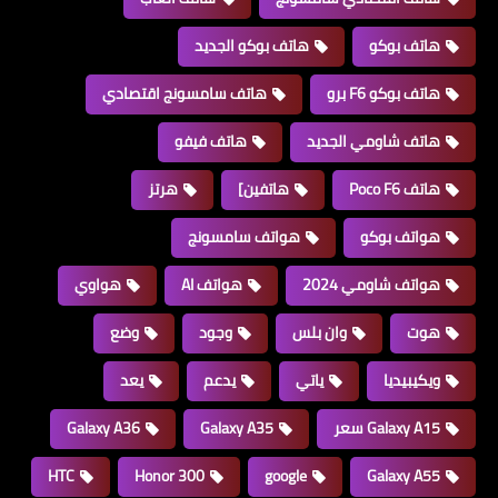
هاتف بوكو
هاتف بوكو الجديد
هاتف بوكو F6 برو
هاتف سامسونج اقتصادي
هاتف شاومي الجديد
هاتف فيفو
هاتف Poco F6
هاتفين]
هرتز
هواتف بوكو
هواتف سامسونج
هواتف شاومي 2024
هواتف AI
هواوي
هوت
وان بلس
وجود
وضع
ويكيبيديا
ياتي
يدعم
يعد
Galaxy A15 سعر
Galaxy A35
Galaxy A36
HTC
Honor 300
google
Galaxy A55