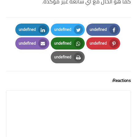
كما هو الحال مع أي شائعة غير مؤكدة.
undefined
undefined
undefined
LinkedIn
Twitter
Facebook
undefined
undefined
undefined
Email
Whatsapp
Pinterest
undefined
Print
Reactions: