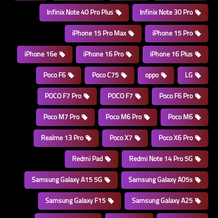
Infinix Note 40 Pro Plus
Infinix Note 30 Pro
iPhone 15 Pro Max
iPhone 15 Pro
iPhone 16e
iPhone 16 Pro
iPhone 16 Plus
Poco F6
Poco C75
oppo
LG
POCO F7 Pro
POCO F7
Poco F6 Pro
Poco M7 Pro
Poco M6 Pro
Poco M6
Realme 13 Pro
Poco X7
Poco X6 Pro
Redmi Pad
Redmi Note 14 Pro 5G
Samsung Galaxy A15 5G
Samsung Galaxy A05s
Samsung Galaxy F15
Samsung Galaxy A25