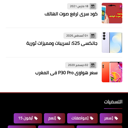
18 مارس 2021
كود سري لرفع صوت الهاتف
01 أغسطس 2026
جالكسي S25: تسريبات ومميزات ثورية
02 ديسمبر 2020
سعر هواوي P30 Pro في المغرب
التسميات
[سعر
[مواصفات
[نعم
آيفون 15