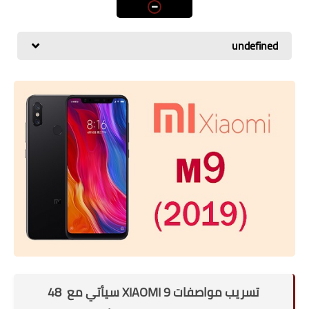
اسعار الهواتف
شاومي
undefined
الكمبيوتر
هواوي
اجهزة جوجل
العامة
مركات الهواتف
تسريب مواصفات XIAOMI 9 سيأتي مع 48