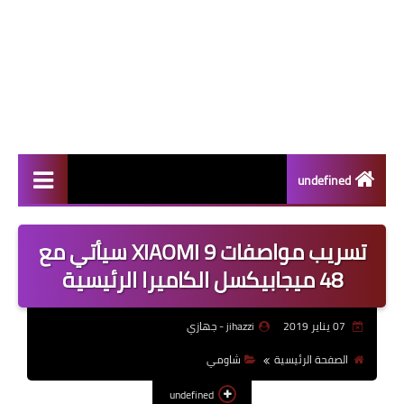
undefined
سامسونج
تسريب مواصفات XIAOMI 9 سيأتي مع
الاجهزة الوحية
48 ميجابيكسل الكاميرا الرئيسية
اختراعات
07 يناير 2019
jihazzi - جهازي
ابل
الصفحة الرئيسية
شاومي
الألعاب
undefined