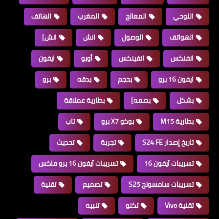
اللوحي
المعالج
المغرب
الهاتف
الهواتف
الوصول
انش
انش]
انفنكس
انفينكس
أوبو
ايفون
ايفون 16 برو
بحجم
بدقه
برو
بشكل
بصمه]
بطارية عملاقة
بطارية M15
بوكو X7 برو
تاب
تاريخ إصدار S24 FE
تجربة
تحديث
تسريبات آيفون 16
تسريبات آيفون 16 برو ماكس
تسريبات سامسونج S25
تصميم
تقنية
تقنية Vivo
تكنو
تنبيه