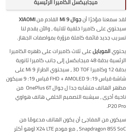
ميجابيكسل الكاميرا الرئيسية
لقد سمعنا مؤخرًا أن
جوال Mi 9
القادم من
XIAOMI
سيحتوي على كاميرا خلفية ثلاثية ، والآن يقدم لنا
تسريب جديد قائمة كاملة مزوّرة بمواصفات الجهاز.
يحتوي
الموبايل
على ثلاث كاميرات على ظهره الكاميرا
الرئسية بدقة 48 ميجابكسل إلى جانب كاميرا ثانوية
بدقة 12 وكاميرا 3D TOF ، سيحتوي الطراز Mi 9 على
شاشة قياس 19: 9 FHD + AMOLED قياس 19: 9 سيكون
مظهر الهاتف متشابه جدا ل جوال OnePlus 6T من
ناحية أخرى ، سيشبه التصميم الخلفي هاتف هواوي
P20 Pro.
سيكون من المفاجئ أن يكون الهاتف مدعومًا من
Snapdragon 855 SoC ، مع مودم X24 LTE (وهو أكثر