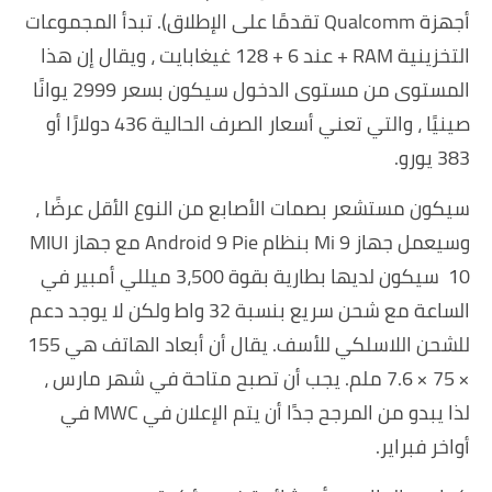
أجهزة Qualcomm تقدمًا على الإطلاق). تبدأ المجموعات
التخزينية RAM + عند 6 + 128 غيغابايت ، ويقال إن هذا
المستوى من مستوى الدخول سيكون بسعر 2999 يوانًا
صينيًا ، والتي تعني أسعار الصرف الحالية 436 دولارًا أو
383 يورو.
سيكون مستشعر بصمات الأصابع من النوع الأقل عرضًا ،
وسيعمل جهاز Mi 9 بنظام Android 9 Pie مع جهاز MIUI
10 سيكون لديها بطارية بقوة 3،500 ميللي أمبير في
الساعة مع شحن سريع بنسبة 32 واط ولكن لا يوجد دعم
للشحن اللاسلكي للأسف. يقال أن أبعاد الهاتف هي 155
× 75 × 7.6 ملم. يجب أن تصبح متاحة في شهر مارس ،
لذا يبدو من المرجح جدًا أن يتم الإعلان في MWC في
أواخر فبراير.