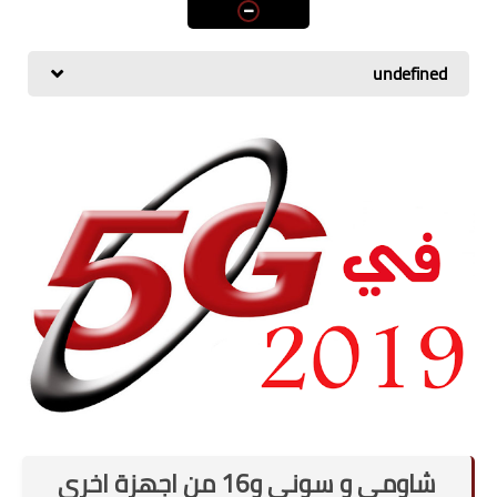
اسعار الهواتف
شاومي
undefined
الكمبيوتر
هواوي
اجهزة جوجل
العامة
مركات الهواتف
شاومي و سوني و16 من اجهزة اخرى