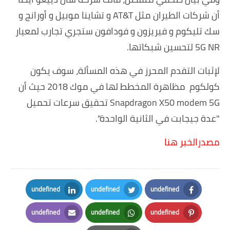
أن شركات الطيران مثل AT&T و تشاينا موبيل و أورانج و
سك تليكوم و فيريزون و فودافون ستجري تجارب لمعيار
5G NR لتحسين شبكاتها.
لإثبات التقدم المحرز في هذه المسألة، سوف يكون
كولكوم مظاهرة المخطط لها في موك 2018 حيث أن
Snapdragon X50 modem 5G تحقيق سرعات تحميل
"عدة جيجابت في الثانية الواحدة".
مصدرالخبر هنا
undefined
undefined
undefined
LinkedIn
Twitter
Facebook
undefined
undefined
undefined
Email
Whatsapp
Pinterest