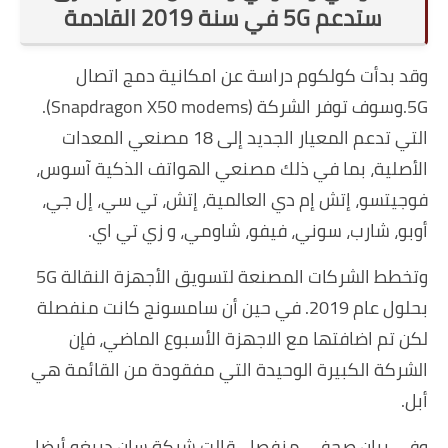
ستدعم 5G في سنة 2019 القادمة
وقد بدأت كولكوم دراسة عن امكانية دمج اتصال
5G.وسوف توفر الشركة (Snapdragon X50 modems).
التي تدعم المعيار الجديد إلى 18 مصنعي المعدات
الأصلية، بما في ذلك مصنعي الهواتف الذكية آسوس،
فوجيتسو، إتش إم دي العالمية، إتش، تي سي، إل جي،
أوبو، شارب، سوني، فيفو، شاومي، و زي تي اي.
وتخطط الشركات المصنعة لتسويق الأجهزة النقالة 5G
بحلول عام 2019. في حين أن سامسونج كانت منفصلة
لكن تم اضافتها مع الاجهزة الأسبوع الماضي، فإن
الشركة الكبيرة الوحيدة التي مفقودة من القائمة هي
أبل.
وفي بيان صحفي منفصل، قالت شركة سان دييغو أيضا