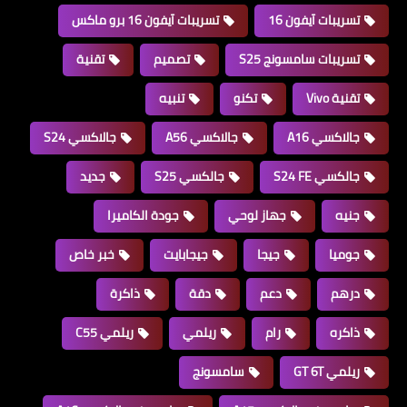
تسريبات آيفون 16
تسريبات آيفون 16 برو ماكس
تسريبات سامسونج S25
تصميم
تقنية
تقنية Vivo
تكنو
تنبيه
جالاكسي A16
جالاكسي A56
جالاكسي S24
جالكسي S24 FE
جالكسي S25
جديد
جنيه
جهاز لوحي
جودة الكاميرا
جوميا
جيجا
جيجابايت
خبر خاص
درهم
دعم
دقة
ذاكرة
ذاكره
رام
ريلمي
ريلمي C55
ريلمي GT 6T
سامسونج