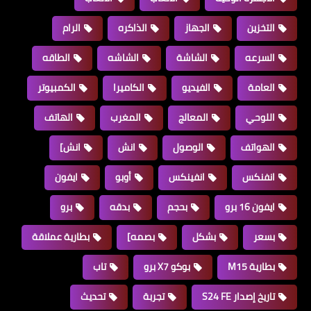
التخزين
الجهاز
الذاكره
الرام
السرعه
الشاشة
الشاشه
الطاقه
العامة
الفيديو
الكاميرا
الكمبيوتر
اللوحي
المعالج
المغرب
الهاتف
الهواتف
الوصول
انش
انش]
انفنكس
انفينكس
أوبو
ايفون
ايفون 16 برو
بحجم
بدقه
برو
بسعر
بشكل
بصمه]
بطارية عملاقة
بطارية M15
بوكو X7 برو
تاب
تاريخ إصدار S24 FE
تجربة
تحديث