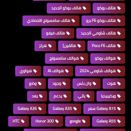
هاتف بوكو
هاتف بوكو الجديد
هاتف بوكو F6 برو
هاتف سامسونج اقتصادي
هاتف شاومي الجديد
هاتف فيفو
هاتف Poco F6
هاتفين]
هرتز
هواتف بوكو
هواتف سامسونج
هواتف شاومي 2024
هواتف AI
هواوي
هوت
وان بلس
وجود
وضع
ويكيبيديا
ياتي
يدعم
يعد
Galaxy A15 سعر
Galaxy A35
Galaxy A36
HTC
Honor 300
google
Galaxy A55