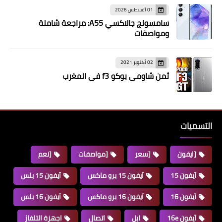
01 أغسطس 2026
سامسونج جالاكسي A55: مراجعة شاملة
ومواصفات
02 أكتوبر 2021
ثمن شاومي بوكو f3 في المغرب
التسميات
[ايفون
[سعر
[مواصفات
[نعم
آيفون 15
آيفون 15 برو ماكس
آيفون 15 بلس
آيفون 16
آيفون 16 برو ماكس
آيفون 16 بلس
آيفون 16e
ابل
اتصال
اجهزة التلفاز