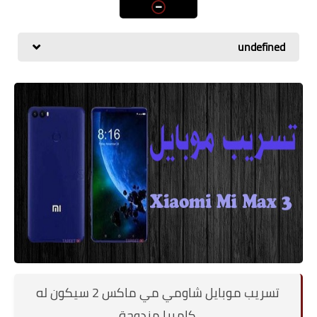
اسعار الهواتف
شاومي
undefined
الكمبيوتر
هواوي
اجهزة جوجل
العامة
مركات الهواتف
تسريب موبايل شاومي مي ماكس 2 سيكون له
كاميرا مزدوجة