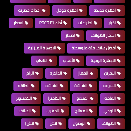
اجهزة جديدة
اجهزة جوجل
احداث حصرية
اخبار
اختراعات
أداء POCO F7
اسعار
اسعار الهواتف
اصدار
أفضل هاتف فئة متوسطة
الاجهزة المنزلية
الاجهزة الوحية
الألعاب
الالعاب
التخزين
الجهاز
الذاكره
الرام
السرعه
الشاشة
الشاشه
الطاقه
العامة
الفيديو
الكاميرا
الكمبيوتر
اللوحي
المعالج
المغرب
الهاتف
الهواتف
الوصول
انش
انش]