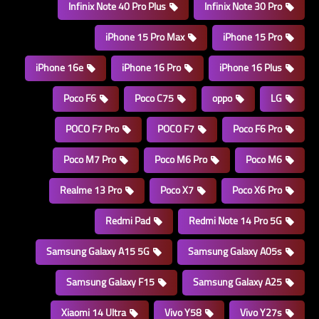
Infinix Note 40 Pro Plus
Infinix Note 30 Pro
iPhone 15 Pro Max
iPhone 15 Pro
iPhone 16e
iPhone 16 Pro
iPhone 16 Plus
Poco F6
Poco C75
oppo
LG
POCO F7 Pro
POCO F7
Poco F6 Pro
Poco M7 Pro
Poco M6 Pro
Poco M6
Realme 13 Pro
Poco X7
Poco X6 Pro
Redmi Pad
Redmi Note 14 Pro 5G
Samsung Galaxy A15 5G
Samsung Galaxy A05s
Samsung Galaxy F15
Samsung Galaxy A25
Xiaomi 14 Ultra
Vivo Y58
Vivo Y27s