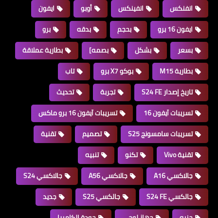
انفنكس
انفينكس
أوبو
ايفون
ايفون 16 برو
بحجم
بدقه
برو
بسعر
بشكل
بصمه]
بطارية عملاقة
بطارية M15
بوكو X7 برو
تاب
تاريخ إصدار S24 FE
تجربة
تحديث
تسريبات آيفون 16
تسريبات آيفون 16 برو ماكس
تسريبات سامسونج S25
تصميم
تقنية
تقنية Vivo
تكنو
تنبيه
جالاكسي A16
جالاكسي A56
جالاكسي S24
جالكسي S24 FE
جالكسي S25
جديد
جنيه
جهاز لوحي
جودة الكاميرا