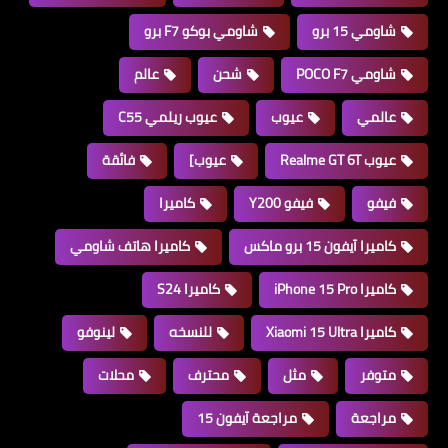
شاومي 15 برو
شاومي بوكو F7 برو
شاومي POCO F7
شحن
عالم
عالمي
عيوب
عيوب ريلمي C55
عيوب Realme GT 6T
عيوب]
فائقة
فيفو
فيفو Y200
كاميرا
كاميرا آيفون 15 برو ماكس
كاميرا هاتف شاومي
كاميرا iPhone 15 Pro
كاميرا S24
كاميرا Xiaomi 15 Ultra
للنسخه
لينوفو
متوفر
مثل
محترف
محلات
مراجعة
مراجعة آيفون 15