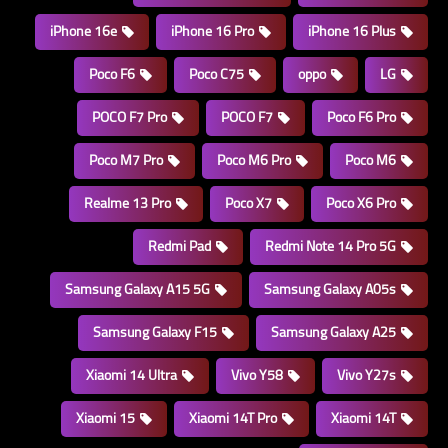
iPhone 16e
iPhone 16 Pro
iPhone 16 Plus
Poco F6
Poco C75
oppo
LG
POCO F7 Pro
POCO F7
Poco F6 Pro
Poco M7 Pro
Poco M6 Pro
Poco M6
Realme 13 Pro
Poco X7
Poco X6 Pro
Redmi Pad
Redmi Note 14 Pro 5G
Samsung Galaxy A15 5G
Samsung Galaxy A05s
Samsung Galaxy F15
Samsung Galaxy A25
Xiaomi 14 Ultra
Vivo Y58
Vivo Y27s
Xiaomi 15
Xiaomi 14T Pro
Xiaomi 14T