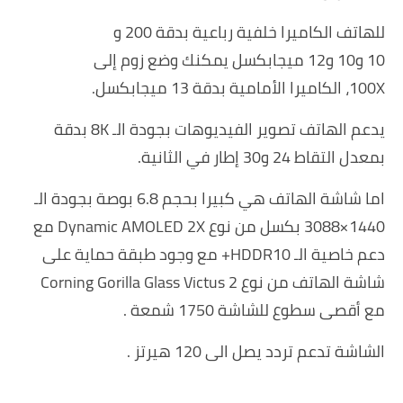
للهاتف الكاميرا خلفية رباعية بدقة
200 و
10
و
10
و1
2
ميجابكسل
يمكنك وضع زوم إلى
100X
،
الكاميرا
الأمامية بدقة 13 ميجابكسل.
يدعم الهاتف تصوير الفيديوهات بجودة الـ 8K بدقة
بمعدل التقاط 24 و30 إطار في الثانية.
اما شاشة الهاتف هي كبيرا بحجم 6.8 بوصة بجودة الـ
1440×3088 بكسل من نوع Dynamic AMOLED 2X مع
دعم خاصية الـ HDDR10+ مع وجود طبقة حماية على
شاشة الهاتف من نوع Corning Gorilla Glass Victus 2
مع أقصى سطوع للشاشة 1750 شمعة .
الشاشة تدعم
تردد يصل الى 120 هيرتز .