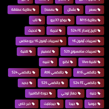
بسعر
بشكل
بصمه]
بطارية عملاقة
بطارية M15
بوكو X7 برو
تاب
تاريخ إصدار S24 FE
تجربة
تحديث
تسريبات آيفون 16
تسريبات آيفون 16 برو ماكس
تسريبات سامسونج S25
تصميم
تقنية
تقنية Vivo
تكنو
تنبيه
جالاكسي A16
جالاكسي A56
جالاكسي S24
جالكسي S24 FE
جالكسي S25
جديد
جنيه
جهاز لوحي
جودة الكاميرا
جوميا
جيجا
جيجابايت
خبر خاص