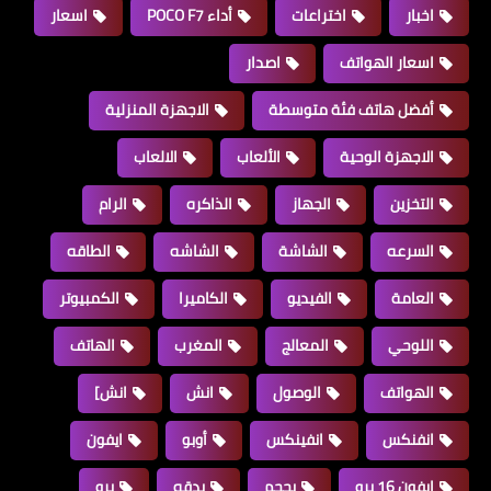
اخبار
اختراعات
أداء POCO F7
اسعار
اسعار الهواتف
اصدار
أفضل هاتف فئة متوسطة
الاجهزة المنزلية
الاجهزة الوحية
الألعاب
الالعاب
التخزين
الجهاز
الذاكره
الرام
السرعه
الشاشة
الشاشه
الطاقه
العامة
الفيديو
الكاميرا
الكمبيوتر
اللوحي
المعالج
المغرب
الهاتف
الهواتف
الوصول
انش
انش]
انفنكس
انفينكس
أوبو
ايفون
ايفون 16 برو
بحجم
بدقه
برو