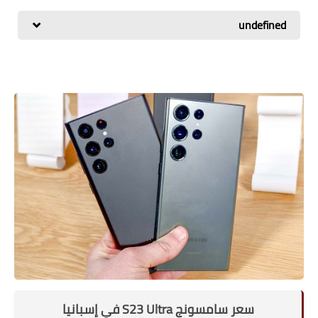
اسعار الهواتف
undefined
شاومي
الكمبيوتر
هواوي
اجهزة جوجل
العامة
مركات الهواتف
سعر سامسونج S23 Ultra في إسبانيا