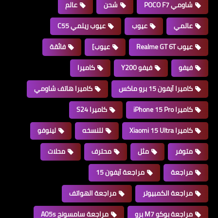
شاومي POCO F7
شحن
عالم
عالمي
عيوب
عيوب ريلمي C55
عيوب Realme GT 6T
عيوب]
فائقة
فيفو
فيفو Y200
كاميرا
كاميرا آيفون 15 برو ماكس
كاميرا هاتف شاومي
كاميرا iPhone 15 Pro
كاميرا S24
كاميرا Xiaomi 15 Ultra
للنسخه
لينوفو
متوفر
مثل
محترف
محلات
مراجعة
مراجعة آيفون 15
مراجعة الكمبيوتر
مراجعة الهواتف
مراجعة بوكو M7 برو
مراجعة سامسونج A05s