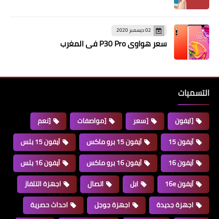
02 ديسمبر 2020
سعر هواوي P30 Pro في المغرب
التسميات
[ايفون
[سعر
[مواصفات
[نعم
آيفون 15
آيفون 15 برو ماكس
آيفون 15 بلس
آيفون 16
آيفون 16 برو ماكس
آيفون 16 بلس
آيفون 16e
ابل
اتصال
اجهزة التلفاز
اجهزة جديدة
اجهزة جوجل
احداث حصرية