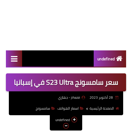
undefined
سامسونج
سعر سامسونج S23 Ultra في إسبانيا
الاجهزة الوحية
28 أكتوبر 2023
jihazzi - جهازي
اختراعات
الصفحة الرئيسية
اسعار الهواتف
سامسونج
ابل
undefined
الألعاب