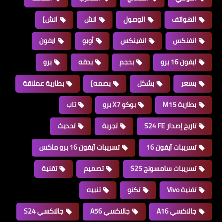
الهواتف
الوصول
انش
انش]
انفنكس
انفينكس
أوبو
ايفون
ايفون 16 برو
بحجم
بدقه
برو
بسعر
بشكل
بصمه]
بطارية عملاقة
بطارية M15
بوكو X7 برو
تاب
تاريخ إصدار S24 FE
تجربة
تحديث
تسريبات آيفون 16
تسريبات آيفون 16 برو ماكس
تسريبات سامسونج S25
تصميم
تقنية
تقنية Vivo
تكنو
تنبيه
جالاكسي A16
جالاكسي A56
جالاكسي S24