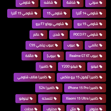
سوني
شاشة
شاشه
شاومي
شاومي 14 ألترا
شاومي 15
شاومي 15 ألترا
شاومي 15 برو
شاومي بوكو F7 برو
شاومي POCO F7
شحن
عالم
عالمي
عيوب
عيوب ريلمي C55
عيوب Realme GT 6T
عيوب]
فائقة
فيفو
فيفو Y200
كاميرا
كاميرا آيفون 15 برو ماكس
كاميرا هاتف شاومي
كاميرا iPhone 15 Pro
كاميرا S24
كاميرا Xiaomi 15 Ultra
للنسخه
لينوفو
متوفر
مثل
محترف
محلات