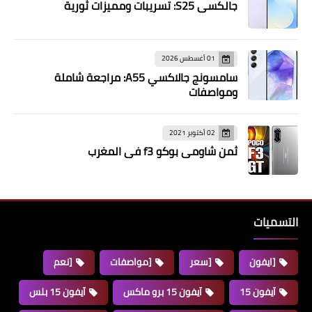
جالكسي S25: تسريبات ومميزات ثورية
01 أغسطس 2026
سامسونج جالاكسي A55: مراجعة شاملة
ومواصفات
02 أكتوبر 2021
ثمن شاومي بوكو f3 في المغرب
التسميات
[ايفون
[سعر
[مواصفات
[نعم
آيفون 15
آيفون 15 برو ماكس
آيفون 15 بلس