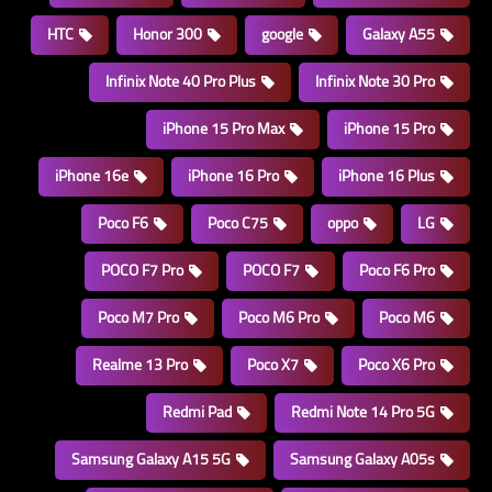
HTC
Honor 300
google
Galaxy A55
Infinix Note 40 Pro Plus
Infinix Note 30 Pro
iPhone 15 Pro Max
iPhone 15 Pro
iPhone 16e
iPhone 16 Pro
iPhone 16 Plus
Poco F6
Poco C75
oppo
LG
POCO F7 Pro
POCO F7
Poco F6 Pro
Poco M7 Pro
Poco M6 Pro
Poco M6
Realme 13 Pro
Poco X7
Poco X6 Pro
Redmi Pad
Redmi Note 14 Pro 5G
Samsung Galaxy A15 5G
Samsung Galaxy A05s