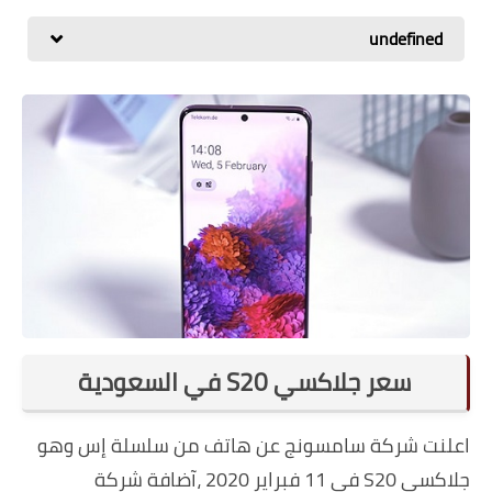
اسعار الهواتف
undefined
شاومي
الكمبيوتر
هواوي
اجهزة جوجل
العامة
مركات الهواتف
سعر جلاكسي S20 في السعودية
اعلنت شركة سامسونج عن هاتف من سلسلة إس وهو
جلاكسي S20 في 11 فبراير 2020 ،آضافة شركة