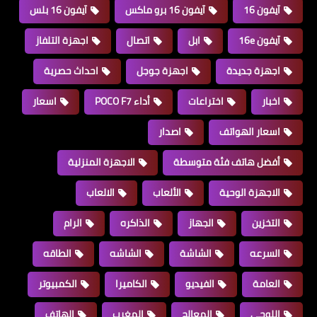
آيفون 16
آيفون 16 برو ماكس
آيفون 16 بلس
آيفون 16e
ابل
اتصال
اجهزة التلفاز
اجهزة جديدة
اجهزة جوجل
احداث حصرية
اخبار
اختراعات
أداء POCO F7
اسعار
اسعار الهواتف
اصدار
أفضل هاتف فئة متوسطة
الاجهزة المنزلية
الاجهزة الوحية
الألعاب
الالعاب
التخزين
الجهاز
الذاكره
الرام
السرعه
الشاشة
الشاشه
الطاقه
العامة
الفيديو
الكاميرا
الكمبيوتر
اللوحي
المعالج
المغرب
الهاتف