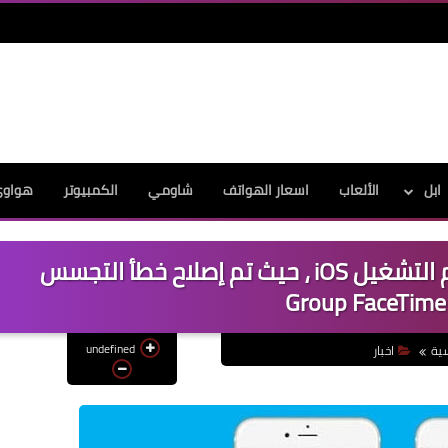
ابل
الألعاب
اسعار الهواتف
شاومي
الكمبيوتر
هواو
تم تعطيل الإصدار 12.1.4 من نظام التشغيل iOS ، حيث تم إصلاح خطأ التجسس
Group FaceTime
undefined
سية
اخبار