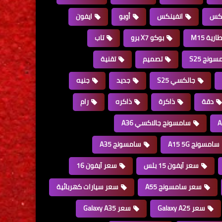
نكس
انفينكس
أوبو
ايفون
ارية M15
بوكو X7 برو
تاب
ونج S25
تصميم
تقنية
جالكسي S25
جديد
جنيه
دقة
ذاكرة
ذاكره
رام
سامسونج جالاكسي A36
سامسونج A15 5G
سامسونج A35
سعر آيفون 15 بلس
سعر آيفون 16
سعر سامسونج A55
سعر سيارات كهربائية
سعر Galaxy A25
سعر Galaxy A35