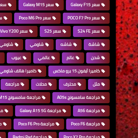
سعر Galaxy F15
سعر Galaxy M15
سعر e 15 Pro
سعر POCO F7 Pro
سعر Poco M6 Pro
سعر 
سعر S24 FE
سعر S25
سعر Vivo Y200
شاشة
شاشه
شاومي
شاومي 14 ألتر
شحن
عالم
عالمي
عيوب
كاميرا آيفون 15 برو ماكس
كاميرا هاتف شاومي
مثل
محترف
محلات
مراجعة
مراجعة سامسونج A05s
مراجعة سامسونج M15
مراجعة A56
مراجعة Galaxy A15 5G
مراج
مراجعة Poco F6
مراجعة Poco F6 Pro
مر
مراجعة Poco X7 Pro
مراجعة Redmi Pad