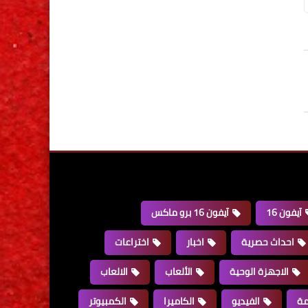
آيفون 16
آيفون 16 برو ماكس
احداث حصرية
اخبار
اختراعات
الاجهزة الوحية
الألعاب
الالعاب
مة
الفيديو
الكاميرا
الكمبيوتر