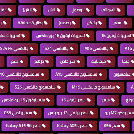
ف
الهواتف
الوصول
انش
انش]
انف
بسعر
بشكل
بصمه]
بطارية عملاقة
بط
تسريبات آيفون 16
تسريبات آيفون 16 برو ماكس
تسريبات سامس
A
جالاكسي A56
جالاكسي S24
جالكسي S24 FE
جيجا
جيجابايت
خبر خاص
درهم
دعم
سامسونج
سامسونج جالاكسي A15
سامسونج جالاكسي A16
سامسونج جالاكسي M15
سامسونج جالكسي S25
ونغ
سعر
سعر آيفون 15
سعر آيفون 15 برو ماكس
عر بوكو M7 برو
سعر ريلمي 13 برو بلس
سعر ريلمي C55
سعر A56
سعر Galaxy A05s
سعر Galaxy A15 5G