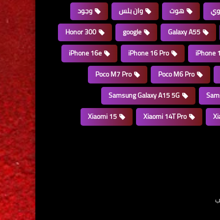
وي
هوت
وان بلس
وجود
Honor 300
google
Galaxy A55
iPhone 16e
iPhone 16 Pro
iPhone 
Poco M7 Pro
Poco M6 Pro
Samsung Galaxy A15 5G
Sams
Xiaomi 15
Xiaomi 14T Pro
Xi
ب