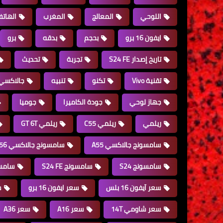
اللوحي
المعالج
المغرب
الهات
ايفون 16 برو
بحجم
بدقه
برو
تاريخ إصدار S24 FE
تجربة
تحديث
تقنية Vivo
تكنو
تنبيه
جالاكسي 16
جهاز لوحي
جودة الكاميرا
جوميا
ريلمي
ريلمي C55
ريلمي GT 6T
سامسونج جالاكسي A55
سامسونج جالاكسي A56
سامسونج S24
سامسونج S24 FE
سامس
سعر آيفون 16 بلس
سعر ايفون 16 برو
س
سعر شاومي 14T
سعر A16
سعر A36