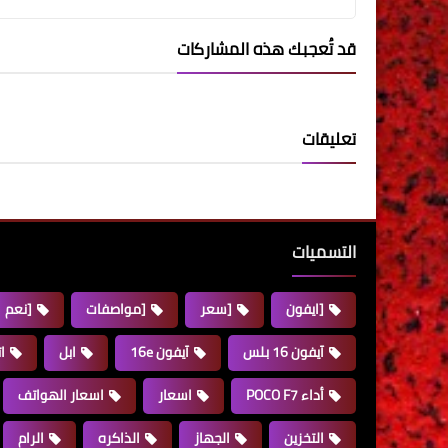
قد تُعجبك هذه المشاركات
تعليقات
التسميات
[ايفون
[سعر
[مواصفات
[نعم
آيفون 16 بلس
آيفون 16e
ابل
ا
أداء POCO F7
اسعار
اسعار الهواتف
التخزين
الجهاز
الذاكره
الرام