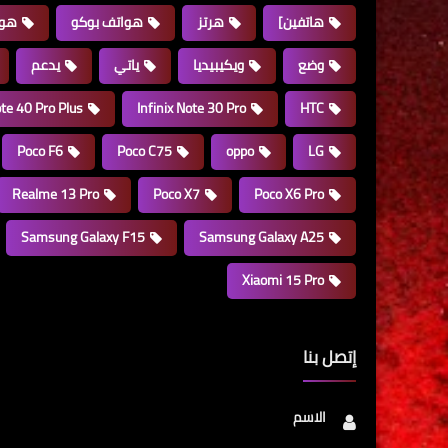
هاتفين]
هرتز
هواتف بوكو
هوا
وضع
ويكيبيديا
ياتي
يدعم
ote 40 Pro Plus
Infinix Note 30 Pro
HTC
Poco F6
Poco C75
oppo
LG
Realme 13 Pro
Poco X7
Poco X6 Pro
Samsung Galaxy F15
Samsung Galaxy A25
Xiaomi 15 Pro
إتصل بنا
الاسم