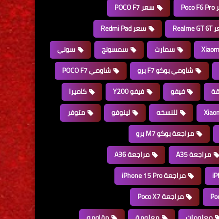
Poco
سعر POCO F7
Realme 
سعر Redmi Pad
سمارت
سمسونج
سوني
شاومي بوكو F7 برو
شاومي POCO F7
قة
فيفو
فيفو Y200
كاميرا
للنسخه
لينوفو
متوفر
مراجعة بوكو M7 برو
مراجعة A35
مراجعة A36
مراجعة iPhone 15 Pro
مراجعة Poco X7
معلومات
معلومة
مقاومه