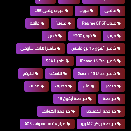
عالمي
عيوب
عيوب ريلمي C55
عيوب Realme GT 6T
عيوب]
فائقة
فيفو
فيفو Y200
كاميرا
كاميرا آيفون 15 برو ماكس
كاميرا هاتف شاومي
كاميرا iPhone 15 Pro
كاميرا S24
كاميرا Xiaomi 15 Ultra
للنسخه
لينوفو
متوفر
مثل
محترف
محلات
مراجعة
مراجعة آيفون 15
مراجعة الكمبيوتر
مراجعة الهواتف
مراجعة بوكو M7 برو
مراجعة سامسونج A05s