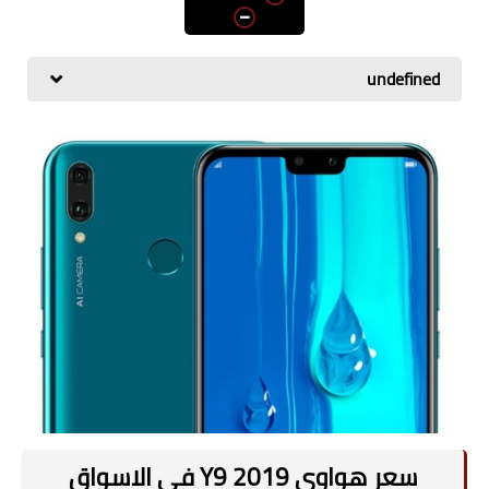
اسعار الهواتف
شاومي
undefined
الكمبيوتر
هواوي
اجهزة جوجل
العامة
مركات الهواتف
سعر هواوي Y9 2019 في الاسواق