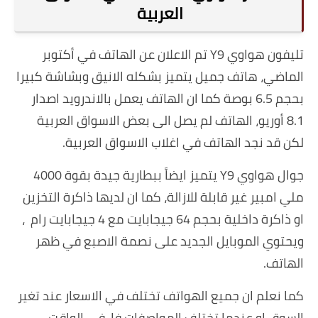
العربية
تليفون هواوي Y9 تم الاعلان عن الهاتف في أكتوبر
الماضي، هاتف جميل يتميز بشكله الانيق وبشاشة كبيرا
بحجم 6.5 بوصة كما ان الهاتف يعمل بالاندرويد اصدار
8.1 أوريو، الهاتف لم يصل الى بعض الاسواق العربية
لكن قد نجد الهاتف في اغلاب الاسواق العربية.
جوال هواوي Y9 يتميز ايضاً ببطارية جيدة بقوة 4000
ملي امبير غير قابلة للازالة، كما ان لديها ذاكرة التخزين
او ذاكرة داخلية بحجم 64 جيجابايت مع 4 جيجابايت رام ،
ويحتوي الموبايل الجديد على نصمة الاصبع في ظهر
الهاتف.
كما نعلم ان جميع الهواتف تختلف في الاسعار عند تغير
السوق او عندما تختلف المواصفات فا في الواقت