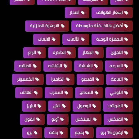
اسعار الهواتف
اصدار
أفضل هاتف فئة متوسطة
الاجهزة المنزلية
الاجهزة الوحية
الألعاب
الالعاب
التخزين
الجهاز
الذاكره
الرام
السرعه
الشاشة
الشاشه
الطاقه
العامة
الفيديو
الكاميرا
الكمبيوتر
اللوحي
المعالج
المغرب
الهاتف
الهواتف
الوصول
انش
انش]
انفنكس
انفينكس
أوبو
ايفون
ايفون 16 برو
بحجم
بدقه
برو