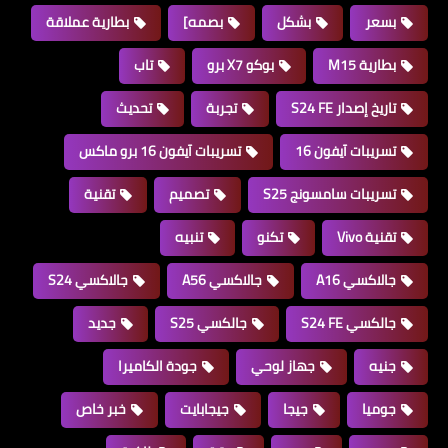
بسعر
بشكل
بصمه]
بطارية عملاقة
بطارية M15
بوكو X7 برو
تاب
تاريخ إصدار S24 FE
تجربة
تحديث
تسريبات آيفون 16
تسريبات آيفون 16 برو ماكس
تسريبات سامسونج S25
تصميم
تقنية
تقنية Vivo
تكنو
تنبيه
جالاكسي A16
جالاكسي A56
جالاكسي S24
جالكسي S24 FE
جالكسي S25
جديد
جنيه
جهاز لوحي
جودة الكاميرا
جوميا
جيجا
جيجابايت
خبر خاص