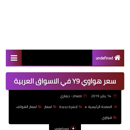
undefined
سامسونج
سعر هواوي Y9 في الاسواق العربية
الاجهزة الوحية
14 يناير 2019
jihazzi - جهازي
اختراعات
الصفحة الرئيسية
اجهزة جديدة
اسعار
اسعار الهواتف
ابل
هواوي
الألعاب
undefined