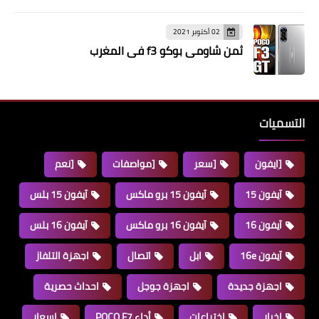
02 أكتوبر 2021
ثمن شاومي بوكو f3 في المغرب
التسميات
[ايفون
[سعر
[مواصفات
[نعم
آيفون 15
آيفون 15 برو ماكس
آيفون 15 بلس
آيفون 16
آيفون 16 برو ماكس
آيفون 16 بلس
آيفون 16e
ابل
اتصال
اجهزة التلفاز
اجهزة جديدة
اجهزة جوجل
احداث حصرية
اخبار
اختراعات
أداء POCO F7
اسعار