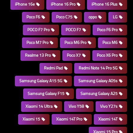
iPhone 16e
iPhone 16 Pro
iPhone 16 Plus
Poco F6
Poco C75
oppo
LG
POCO F7 Pro
POCO F7
Poco F6 Pro
Poco M7 Pro
Poco M6 Pro
Poco M6
Realme 13 Pro
Poco X7
Poco X6 Pro
Redmi Pad
Redmi Note 14 Pro 5G
Samsung Galaxy A15 5G
Samsung Galaxy A05s
Samsung Galaxy F15
Samsung Galaxy A25
Xiaomi 14 Ultra
Vivo Y58
Vivo Y27s
Xiaomi 15
Xiaomi 14T Pro
Xiaomi 14T
Xiaomi 15 Pro