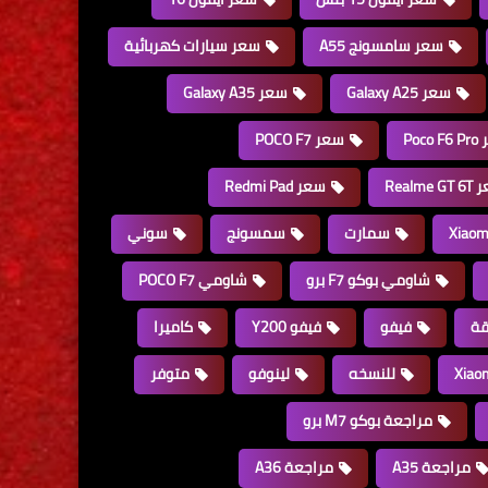
سعر سامسونج A55
سعر سيارات كهربائية
سعر Galaxy A25
سعر Galaxy A35
Poco
سعر POCO F7
Realme 
سعر Redmi Pad
سمارت
سمسونج
سوني
شاومي بوكو F7 برو
شاومي POCO F7
قة
فيفو
فيفو Y200
كاميرا
للنسخه
لينوفو
متوفر
مراجعة بوكو M7 برو
مراجعة A35
مراجعة A36