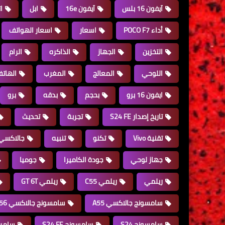
آيفون 16 بلس
آيفون 16e
ابل
ا
أداء POCO F7
اسعار
اسعار الهواتف
التخزين
الجهاز
الذاكره
الرام
اللوحي
المعالج
المغرب
الهات
ايفون 16 برو
بحجم
بدقه
برو
تاريخ إصدار S24 FE
تجربة
تحديث
تقنية Vivo
تكنو
تنبيه
جالاكسي 16
جهاز لوحي
جودة الكاميرا
جوميا
ريلمي
ريلمي C55
ريلمي GT 6T
سامسونج جالاكسي A55
سامسونج جالاكسي A56
سامسونج S24
سامسونج S24 FE
سامس