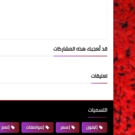
قد تُعجبك هذه المشاركات
تعليقات
التسميات
[ايفون
[سعر
[مواصفات
[نعم