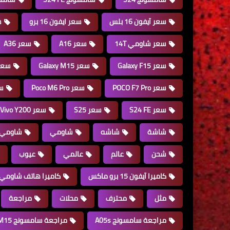
سعر آيفون 16 بلس
سعر ايفون 16 برو
س
سعر شاومي 14T
سعر A16
سعر A36
سعر Galaxy F15
سعر Galaxy M15
سعر e 15 Pro
سعر POCO F7 Pro
سعر Poco M6 Pro
سعر 
سعر S24 FE
سعر S25
سعر Vivo Y200
شاشة
شاشه
شاومي
شاومي 14 ألتر
شحن
عالم
عالمي
عيوب
كاميرا آيفون 15 برو ماكس
كاميرا هاتف شاومي
مثل
محترف
محلات
مراجعة
مراجعة سامسونج A05s
مراجعة سامسونج M15