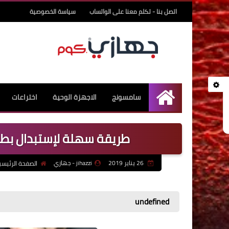
اتصل بنا - تكلم معنا على الواتساب
سياسة الخصوصية
سامسونج
الاجهزة الوحية
اختراعات
undefined
طريقة سهلة لإستبدال بطارية
26 يناير 2019
jihazzi - جهازي
الصفحة الرئيسي
undefined