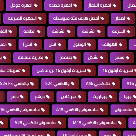
تصال
اجهزة التلفاز
اجهزة جديدة
اجهزة جوجل
اصدار
أفضل هاتف فئة متوسطة
الاجهزة المنزلية
السرعه
الشاشة
الشاشه
الطاقه
العا
ف
الهواتف
الوصول
انش
انش]
انف
بسعر
بشكل
بصمه]
بطارية عملاقة
بط
تسريبات آيفون 16
تسريبات آيفون 16 برو ماكس
تسريبات سامس
A
جالاكسي A56
جالاكسي S24
جالكسي S24 FE
جيجا
جيجابايت
خبر خاص
درهم
دعم
سامسونج
سامسونج جالاكسي A15
سامسونج جالاكسي A16
سامسونج جالاكسي M15
سامسونج جالكسي S25
ونغ
سعر
سعر آيفون 15
سعر آيفون 15 برو ماكس