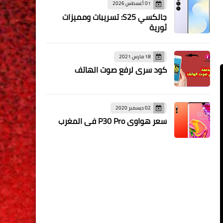
01 أغسطس 2026
جالكسي S25: تسريبات ومميزات
ثورية
18 مارس 2021
كود سري لرفع صوت الهاتف
02 ديسمبر 2020
سعر هواوي P30 Pro في المغرب