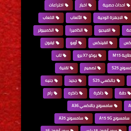
احداث حصرية
اخبار
اختراعات
الاجهزة الوحية
الألعاب
الالعاب
مة
الفيديو
الكاميرا
الكمبيوتر
نكس
انفينكس
أوبو
ايفون
ارية M15
بوكو X7 برو
تاب
ونج S25
تصميم
تقنية
جالكسي S25
جديد
جنيه
دقة
ذاكرة
ذاكره
رام
سامسونج جالاكسي A36
سامسونج A15 5G
سامسونج A35
سعر آيفون 15 بلس
سعر آيفون 16