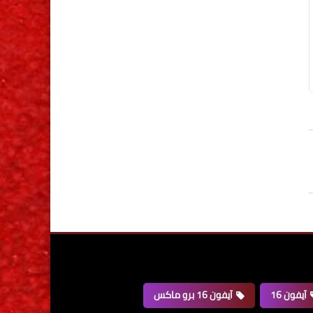
آيفون 16
آيفون 16 برو ماكس