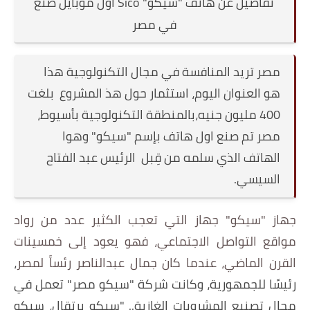
تفاصيل عن هاتف "سيكو" Sico اول موبايل صنع
في مصر
مصر تريد المنافسة في مجال التكنولوجية هذا
هو العنوان اليوم، استثمار حول هذ المشروع بلغت
400 مليون جنيه،بالمنطقة التكنولوجية بأسيوط،
مصر تم صنع اول هاتف بإسم "سيكو" وهوا
الهاتف الذي سلمه من قِبل الرئيس عبد الفتاح
السيسي.
جهاز
"سيكو" جهاز التي تعجب الكثير عدد من رواد
مواقع التواصل الاجتماعي، فهو يعود إلى خمسينات
القرن الماضي، عندما كان جمال عبدالناصر
رئساً لمصر
،
رئيسًا للجمهورية، وكانت شركة "سيكو مصر" تعمل في
مجال تصنيع المشروبات الغازية.. "سيكو برتقال، سيكو