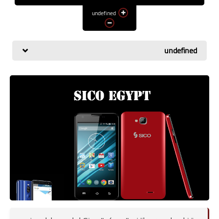
اسعار الهواتف
undefined
شاومي
الكمبيوتر
undefined
هواوي
اجهزة جوجل
العامة
مركات الهواتف