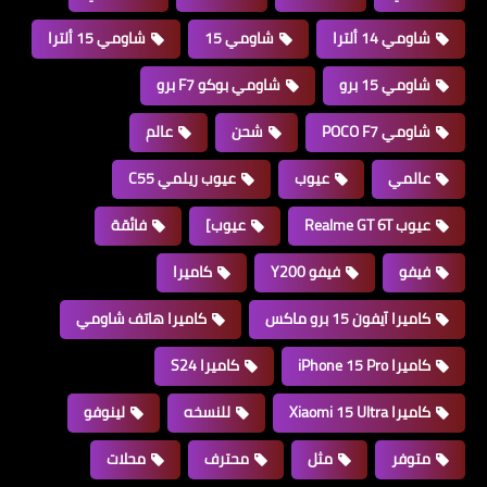
شاومي 14 ألترا
شاومي 15
شاومي 15 ألترا
شاومي 15 برو
شاومي بوكو F7 برو
شاومي POCO F7
شحن
عالم
عالمي
عيوب
عيوب ريلمي C55
عيوب Realme GT 6T
عيوب]
فائقة
فيفو
فيفو Y200
كاميرا
كاميرا آيفون 15 برو ماكس
كاميرا هاتف شاومي
كاميرا iPhone 15 Pro
كاميرا S24
كاميرا Xiaomi 15 Ultra
للنسخه
لينوفو
متوفر
مثل
محترف
محلات