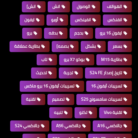
الهواتف
الوصول
انش
انش]
انفنكس
انفينكس
أوبو
ايفون
ايفون 16 برو
بحجم
بدقه
برو
بسعر
بشكل
بصمه]
بطارية عملاقة
بطارية M15
بوكو X7 برو
تاب
تاريخ إصدار S24 FE
تجربة
تحديث
تسريبات آيفون 16
تسريبات آيفون 16 برو ماكس
تسريبات سامسونج S25
تصميم
تقنية
تقنية Vivo
تكنو
تنبيه
جالاكسي A16
جالاكسي A56
جالاكسي S24