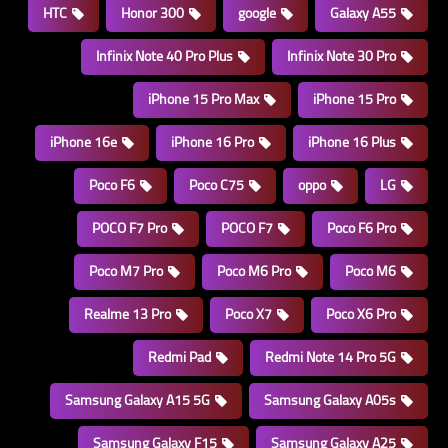
HTC
Honor 300
google
Galaxy A55
Infinix Note 40 Pro Plus
Infinix Note 30 Pro
iPhone 15 Pro Max
iPhone 15 Pro
iPhone 16e
iPhone 16 Pro
iPhone 16 Plus
Poco F6
Poco C75
oppo
LG
POCO F7 Pro
POCO F7
Poco F6 Pro
Poco M7 Pro
Poco M6 Pro
Poco M6
Realme 13 Pro
Poco X7
Poco X6 Pro
Redmi Pad
Redmi Note 14 Pro 5G
Samsung Galaxy A15 5G
Samsung Galaxy A05s
Samsung Galaxy F15
Samsung Galaxy A25